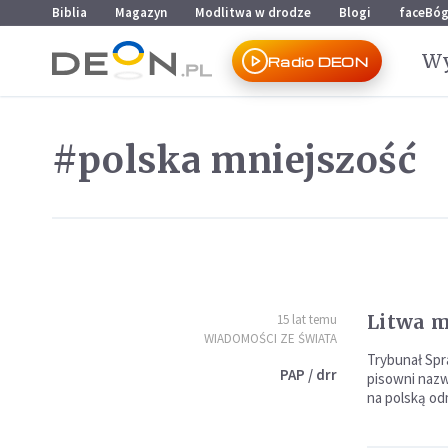
Przejdź do menu głównego
Przejdź do treści
Biblia
Magazyn
Modlitwa w drodze
Blogi
faceBó
Wy
Radio DEON
#polska mniejszość
Litwa 
15 lat temu
WIADOMOŚCI ZE ŚWIATA
Trybunał Spr
PAP / drr
pisowni nazw
na polską od