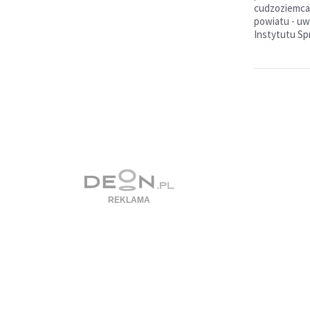
cudzoziemcam
powiatu - uw
Instytutu Sp