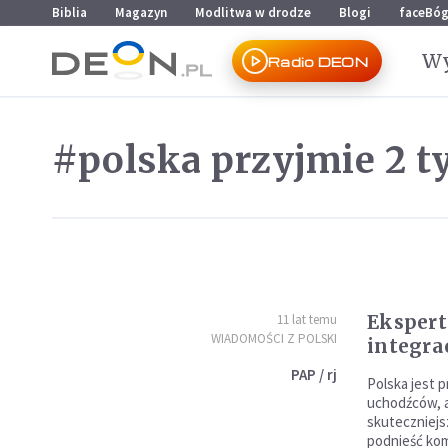
Przejdź do menu głównego
Przejdź do treści
Biblia
Magazyn
Modlitwa w drodze
Blogi
faceBó
Wy
Radio DEON
#polska przyjmie 2 t
Ekspert
11 lat temu
WIADOMOŚCI Z POLSKI
integra
PAP / rj
Polska jest p
uchodźców, 
skuteczniejsz
podnieść kom