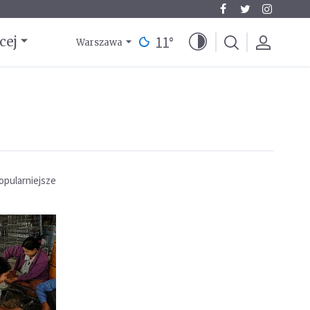
11
°
cej
Warszawa
opularniejsze