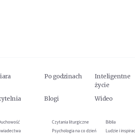
iara
Po godzinach
Inteligentne
życie
zytelnia
Blogi
Wideo
Duchowość
Czytania liturgiczne
Biblia
Świadectwa
Psychologia na co dzień
Ludzie i inspira