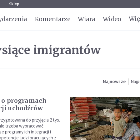
g
Sklep
Wię
darzenia
Komentarze
Wiara
Wideo
ysiące imigrantów
Najnowsze
Najp
 o programach
cji uchodźców
rzygotowana do przyjęcia 2 tys.
ale trzeba wypracować
e programy ich integracji i
petencje ludzi pracujących z