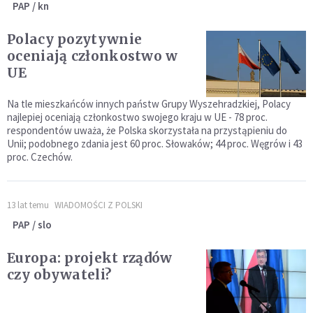
PAP / kn
Polacy pozytywnie
oceniają członkostwo w
UE
Na tle mieszkańców innych państw Grupy Wyszehradzkiej, Polacy
najlepiej oceniają członkostwo swojego kraju w UE - 78 proc.
respondentów uważa, że Polska skorzystała na przystąpieniu do
Unii; podobnego zdania jest 60 proc. Słowaków; 44 proc. Węgrów i 43
proc. Czechów.
13 lat temu
WIADOMOŚCI Z POLSKI
PAP / slo
Europa: projekt rządów
czy obywateli?