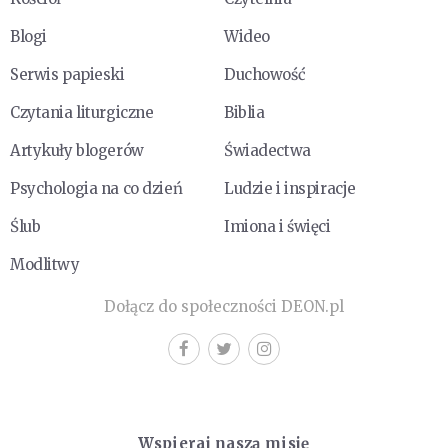
Blogi
Wideo
Serwis papieski
Duchowość
Czytania liturgiczne
Biblia
Artykuły blogerów
Świadectwa
Psychologia na co dzień
Ludzie i inspiracje
Ślub
Imiona i święci
Modlitwy
Dołącz do społeczności DEON.pl
Wspieraj naszą misję