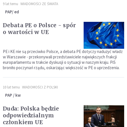
9 lat temu
WIADOMOŚCI ZE ŚWIATA
PAP/ ed
Debata PE o Polsce - spór
o wartości w UE
PE i KE nie są przeciwko Polsce, a debata PE dotyczy nadużyć władz
w Warszawie - przekonywali przedstawiciele największych frakcji
europarlamentu w trakcie dyskusji o sytuacji w naszym kraju. PiS
broniło poczynań rządu, oskarżając większość w PE o uprzedzenia.
10 lat temu
WIADOMOŚCI Z POLSKI
PAP / kw
Duda: Polska będzie
odpowiedzialnym
członkiem UE