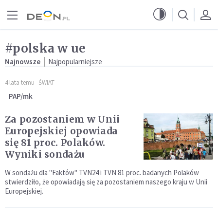
Przejdź do menu głównego
Przejdź do treści
#polska w ue
Najnowsze
Najpopularniejsze
4 lata temu
ŚWIAT
PAP/mk
Za pozostaniem w Unii
Europejskiej opowiada
się 81 proc. Polaków.
Wyniki sondażu
W sondażu dla "Faktów" TVN24 i TVN 81 proc. badanych Polaków
stwierdziło, że opowiadają się za pozostaniem naszego kraju w Unii
Europejskiej.