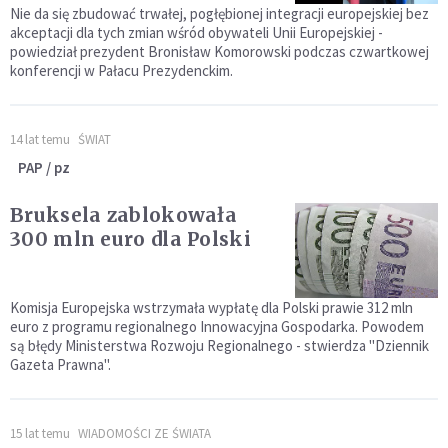
Nie da się zbudować trwałej, pogłębionej integracji europejskiej bez
akceptacji dla tych zmian wśród obywateli Unii Europejskiej -
powiedział prezydent Bronisław Komorowski podczas czwartkowej
konferencji w Pałacu Prezydenckim.
14 lat temu
ŚWIAT
PAP / pz
Bruksela zablokowała
300 mln euro dla Polski
Komisja Europejska wstrzymała wypłatę dla Polski prawie 312 mln
euro z programu regionalnego Innowacyjna Gospodarka. Powodem
są błędy Ministerstwa Rozwoju Regionalnego - stwierdza "Dziennik
Gazeta Prawna".
15 lat temu
WIADOMOŚCI ZE ŚWIATA