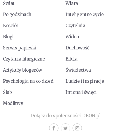
Świat
Wiara
Po godzinach
Inteligentne życie
Kościół
Czytelnia
Blogi
Wideo
Serwis papieski
Duchowość
Czytania liturgiczne
Biblia
Artykuły blogerów
Świadectwa
Psychologia na co dzień
Ludzie i inspiracje
Ślub
Imiona i święci
Modlitwy
Dołącz do społeczności DEON.pl