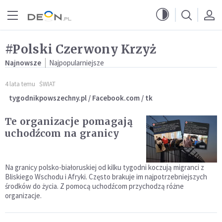
Przejdź do menu głównego
Przejdź do treści
#Polski Czerwony Krzyż
Najnowsze
Najpopularniejsze
4 lata temu
ŚWIAT
tygodnikpowszechny.pl / Facebook.com / tk
Te organizacje pomagają
uchodźcom na granicy
Na granicy polsko-białoruskiej od kilku tygodni koczują migranci z
Bliskiego Wschodu i Afryki. Często brakuje im najpotrzebniejszych
środków do życia. Z pomocą uchodźcom przychodzą różne
organizacje.