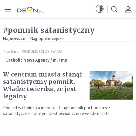
Przejdź do menu głównego
Przejdź do treści
#pomnik satanistyczny
Najnowsze
Najpopularniejsze
7 lat temu
WIADOMOŚCI ZE ŚWIATA
Catholic News Agency / ml / mp
W centrum miasta stanął
satanistyczny pomnik.
Władze twierdzą, że jest
legalny
Pomiędzy choinką a menorą stanął pomnik pochodzący z
satanistycznej świątyni. Jest oświadczenie władz miasta.