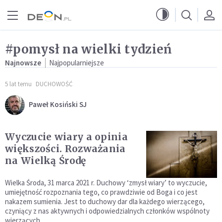
Przejdź do menu głównego
Przejdź do treści
#pomysł na wielki tydzień
Najnowsze
Najpopularniejsze
5 lat temu
DUCHOWOŚĆ
Paweł Kosiński SJ
Wyczucie wiary a opinia
większości. Rozważania
na Wielką Środę
Wielka Środa, 31 marca 2021 r. Duchowy ‘zmysł wiary’ to wyczucie,
umiejętność rozpoznania tego, co prawdziwie od Boga i co jest
nakazem sumienia. Jest to duchowy dar dla każdego wierzącego,
czyniący z nas aktywnych i odpowiedzialnych członków wspólnoty
wierzących.