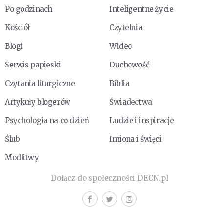
Po godzinach
Inteligentne życie
Kościół
Czytelnia
Blogi
Wideo
Serwis papieski
Duchowość
Czytania liturgiczne
Biblia
Artykuły blogerów
Świadectwa
Psychologia na co dzień
Ludzie i inspiracje
Ślub
Imiona i święci
Modlitwy
Dołącz do społeczności DEON.pl