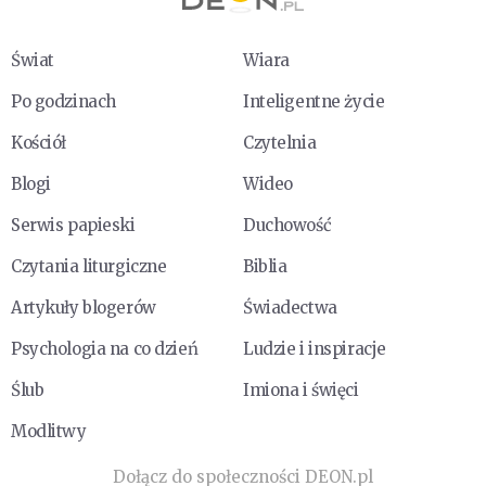
Świat
Wiara
Po godzinach
Inteligentne życie
Kościół
Czytelnia
Blogi
Wideo
Serwis papieski
Duchowość
Czytania liturgiczne
Biblia
Artykuły blogerów
Świadectwa
Psychologia na co dzień
Ludzie i inspiracje
Ślub
Imiona i święci
Modlitwy
Dołącz do społeczności DEON.pl