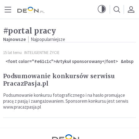
Przejdź do menu głównego
Przejdź do treści
#portal pracy
Najnowsze
Najpopularniejsze
15 lat temu
INTELIGENTNE ŻYCIE
<font color="#e61c1c">Artykuł sponsorowany</font> &nbsp
Podsumowanie konkursów serwisu
PracazPasja.pl
Podsumowanie konkursu fotograficznego i na hasło promujące
pracę z pasją i zaangażowaniem. Sponsorem konkursu jest serwis
www.pracazpasja.pl