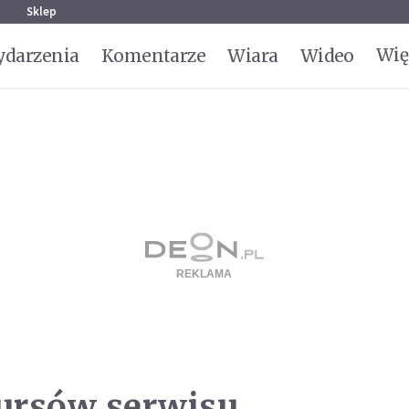
g
Sklep
Wię
darzenia
Komentarze
Wiara
Wideo
rsów serwisu