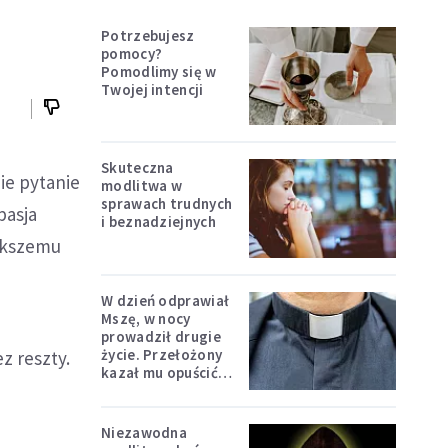
Potrzebujesz
pomocy?
Pomodlimy się w
Twojej intencji
Skuteczna
ie pytanie
modlitwa w
sprawach trudnych
pasja
i beznadziejnych
iększemu
W dzień odprawiał
Mszę, w nocy
prowadził drugie
życie. Przełożony
z reszty.
kazał mu opuścić
zakon
Niezawodna