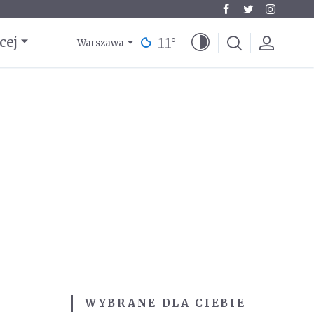
11
°
cej
Warszawa
WYBRANE DLA CIEBIE