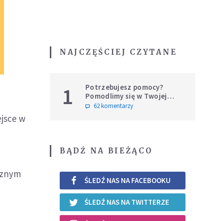
NAJCZĘŚCIEJ CZYTANE
Potrzebujesz pomocy?
1
Pomodlimy się w Twojej
intencji
62 komentarzy
ejsce w
BĄDŹ NA BIEŻĄCO
cznym
ŚLEDŹ NAS NA FACEBOOKU
ŚLEDŹ NAS NA TWITTERZE