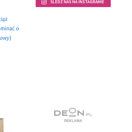
ŚLEDŹ NAS NA INSTAGRAMIE
ciąż
ominać o
howy
)