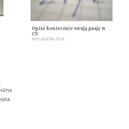
Opisz koniecznie swoją pasję w
CV
INTELIGENTNE ŻYCIE
.
można
iata.