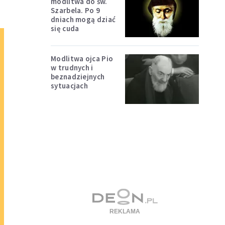
modlitwa do św.
Szarbela. Po 9
dniach mogą dziać
się cuda
Modlitwa ojca Pio
w trudnych i
beznadziejnych
sytuacjach