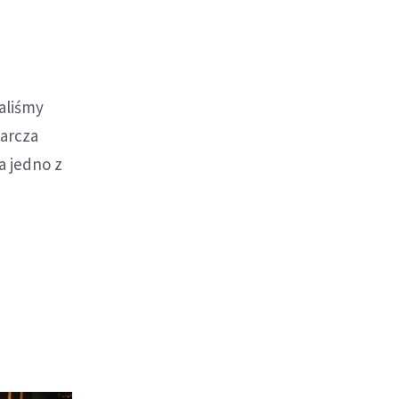
taliśmy
tarcza
a jedno z