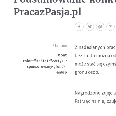
PracazPasja.pl
15 lat temu
Z nadesłanych prac
bez trudu można odp
<font
color="#e61c1c">Artykuł
może stać się czym
sponsorowany</font>
gronu osób.
&nbsp
Nagrodzone zdjęcia p
Patrząc na nie, czu