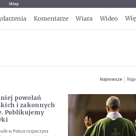
g
Sklep
Wię
darzenia
Komentarze
Wiara
Wideo
Najnowsze
Najp
niej powołań
kich i zakonnych
e. Publikujemy
yki
osób w Polsce rozpoczyna