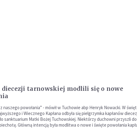
 diecezji tarnowskiej modlili się o nowe
nia
 z naszego powołania” - mówił w Tuchowie abp Henryk Nowacki. W świę
jwyższego i Wiecznego Kapłana odbyła się pielgrzymka kapłanów diecezj
do sanktuarium Matki Bożej Tuchowskiej. Niektórzy duchowni przyszli do
iechotę. Główną intencją była modlitwa o nowe i święte powołania kapła