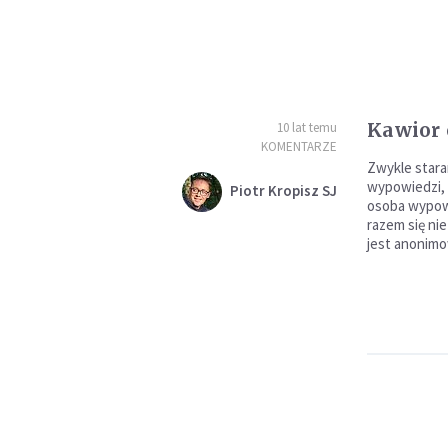
Kawior 
10 lat temu
KOMENTARZE
Zwykle stara
wypowiedzi, 
Piotr Kropisz SJ
osoba wypow
razem się ni
jest anonim