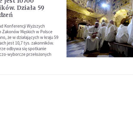
e jest 10700
ków. Działa 59
dzeń
ad Konferencji Wyższych
h Zakonów Męskich w Polsce
o, że w działających w kraju 59
ch jest 10,7 tys. zakonników.
rze odbywa się spotkanie
zo-wyborcze przełożonych