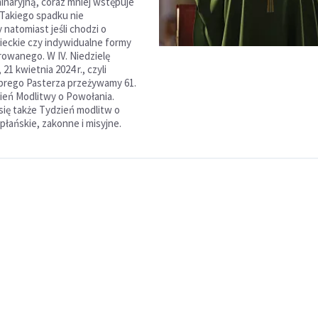
inaryjną, coraz mniej wstępuje
Takiego spadku nie
natomiast jeśli chodzi o
ieckie czy indywidualne formy
rowanego. W IV. Niedzielę
21 kwietnia 2024 r., czyli
brego Pasterza przeżywamy 61.
eń Modlitwy o Powołania.
ię także Tydzień modlitw o
płańskie, zakonne i misyjne.