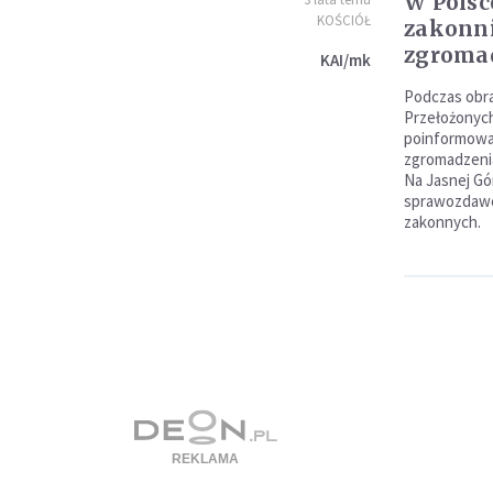
W Polsc
KOŚCIÓŁ
zakonni
zgroma
KAI/mk
Podczas obr
Przełożonyc
poinformowan
zgromadzenia
Na Jasnej Gó
sprawozdawc
zakonnych.