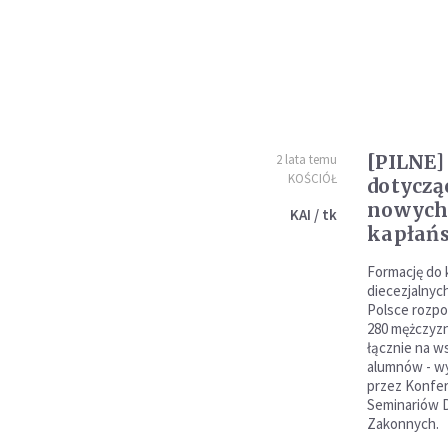
[PILNE]
2 lata temu
KOŚCIÓŁ
dotyczą
nowych
KAI / tk
kapłańs
Formację do 
diecezjalnyc
Polsce rozpo
280 mężczyzn,
łącznie na w
alumnów - w
przez Konfe
Seminariów 
Zakonnych.