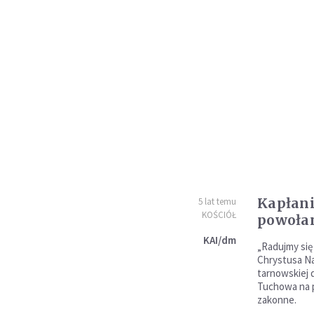
Kapłani
5 lat temu
KOŚCIÓŁ
powoła
KAI/dm
„Radujmy się
Chrystusa Na
tarnowskiej 
Tuchowa na p
zakonne.