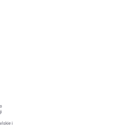
to
i
ńskie i