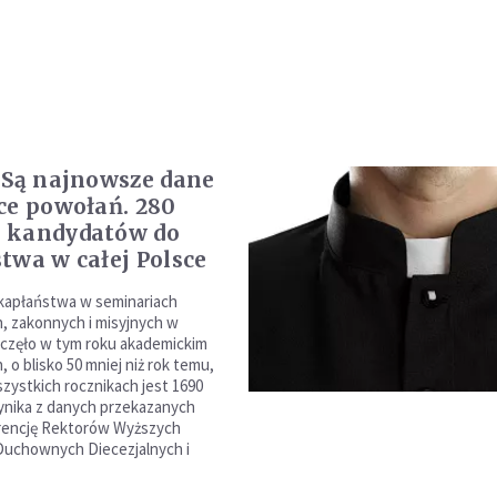
 Są najnowsze dane
ce powołań. 280
 kandydatów do
twa w całej Polsce
kapłaństwa w seminariach
h, zakonnych i misyjnych w
częło w tym roku akademickim
 o blisko 50 mniej niż rok temu,
szystkich rocznikach jest 1690
ynika z danych przekazanych
rencję Rektorów Wyższych
Duchownych Diecezjalnych i