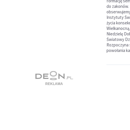
formację sem
do zakonów. 
obserwujemy 
Instytuty Św
życia konsek
Wielkanocną, 
Niedzielę Do
Światowy Dzi
Rozpoczyna s
powołania ka