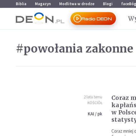
Przejdź do menu głównego
Przejdź do treści
Biblia
Magazyn
Modlitwa w drodze
Blogi
faceBó
Wy
Radio DEON
#powołania zakonne
Coraz m
2 lata temu
KOŚCIÓŁ
kapłańs
w Polsc
KAI / pk
statyst
Coraz mniej 