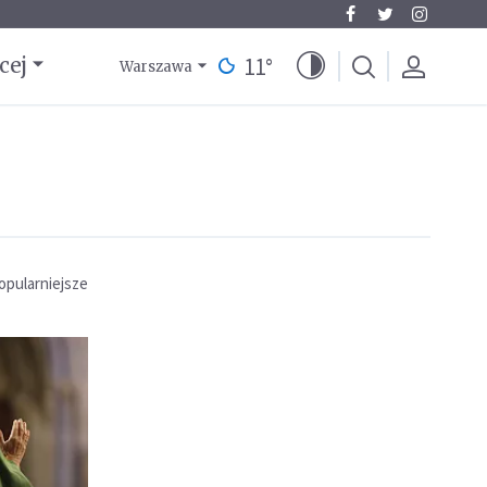
11
°
cej
Warszawa
opularniejsze