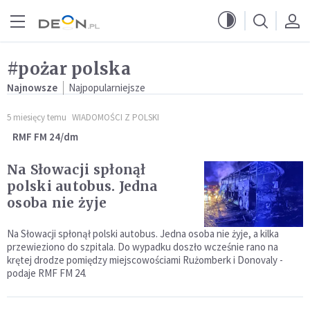
Przejdź do menu głównego
Przejdź do treści
#pożar polska
Najnowsze
Najpopularniejsze
5 miesięcy temu
WIADOMOŚCI Z POLSKI
RMF FM 24/dm
Na Słowacji spłonął
polski autobus. Jedna
osoba nie żyje
​Na Słowacji spłonął polski autobus. Jedna osoba nie żyje, a kilka
przewieziono do szpitala. Do wypadku doszło wcześnie rano na
krętej drodze pomiędzy miejscowościami Rużomberk i Donovaly -
podaje RMF FM 24.