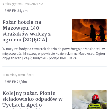
9 miesięcy temu
WYDARZENIA
RMF FM 24/dm
Pożar hotelu na
Mazowszu. 140
strażaków walczy z
ogniem [ZDJĘCIA]
W nocy ze środy na czwartek doszło do poważnego pożaru hotelu w
miejscowości Mniszew, w powiecie kozienickim na Mazowszu. Ogień
objął znaczną część budynku - podaje RMF FM 24.
11 miesięcy temu
ŚWIAT
RMF FM24/dm
Kolejny pożar. Płonie
składowisko odpadów w
Tychach. Apel o