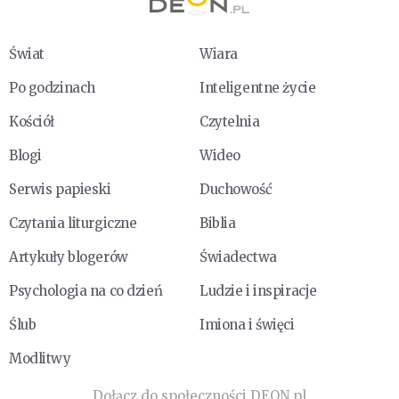
Świat
Wiara
Po godzinach
Inteligentne życie
Kościół
Czytelnia
Blogi
Wideo
Serwis papieski
Duchowość
Czytania liturgiczne
Biblia
Artykuły blogerów
Świadectwa
Psychologia na co dzień
Ludzie i inspiracje
Ślub
Imiona i święci
Modlitwy
Dołącz do społeczności DEON.pl