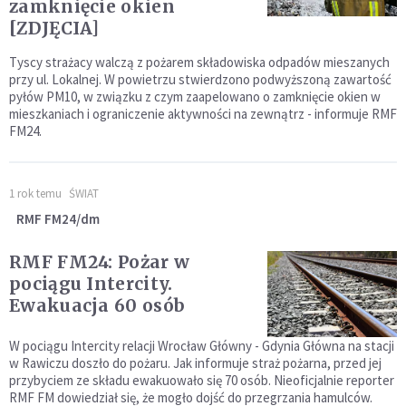
zamknięcie okien
[ZDJĘCIA]
Tyscy strażacy walczą z pożarem składowiska odpadów mieszanych
przy ul. Lokalnej. W powietrzu stwierdzono podwyższoną zawartość
pyłów PM10, w związku z czym zaapelowano o zamknięcie okien w
mieszkaniach i ograniczenie aktywności na zewnątrz - informuje RMF
FM24.
1 rok temu
ŚWIAT
RMF FM24/dm
RMF FM24: Pożar w
pociągu Intercity.
Ewakuacja 60 osób
W pociągu Intercity relacji Wrocław Główny - Gdynia Główna na stacji
w Rawiczu doszło do pożaru. Jak informuje straż pożarna, przed jej
przybyciem ze składu ewakuowało się 70 osób. Nieoficjalnie reporter
RMF FM dowiedział się, że mogło dojść do przegrzania hamulców.