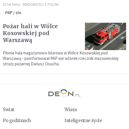
15 lat temu
WIADOMOŚCI Z POLSKI
PAP / slo
Pożar hali w Wólce
Kosowskiej pod
Warszawą
Płonie hala magazynowo-biurowa w Wólce Kosowskiej pod
Warszawą - poinformował PAP we wtorek rzecznik mazowieckiej
straży pożarnej Dariusz Osucha.
Świat
Wiara
Po godzinach
Inteligentne życie