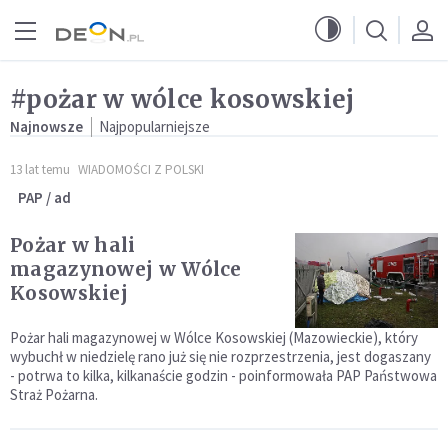
Przejdź do menu głównego
Przejdź do treści
#pożar w wólce kosowskiej
Najnowsze
Najpopularniejsze
13 lat temu
WIADOMOŚCI Z POLSKI
PAP / ad
Pożar w hali
magazynowej w Wólce
Kosowskiej
Pożar hali magazynowej w Wólce Kosowskiej (Mazowieckie), który
wybuchł w niedzielę rano już się nie rozprzestrzenia, jest dogaszany
- potrwa to kilka, kilkanaście godzin - poinformowała PAP Państwowa
Straż Pożarna.