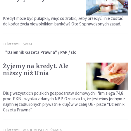
Kredyt może być pułapką, więc co zrobić, żeby przeżyć i nie zostać
do końca życia niewolnikiem banków? Oto 9 sprawdzonych zasad.
11 lat temu
ŚWIAT
"Dziennik Gazeta Prawna" / PAP / slo
Żyjemy na kredyt. Ale
niższy niż Unia
Dług wszystkich polskich gospodarstw domowych i firm sięga 74,8
proc. PKB - wynika z danych NBP. Oznacza to, że jesteśmy jednym z
najmniej zadłużonych prywatnie krajów w całej UE - pisze "Dziennik
Gazeta Prawna".
11 lat temu
WIADOMOŚCI ZE ŚWIATA