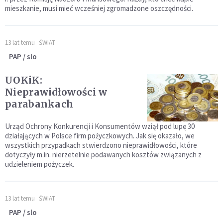
mieszkanie, musi mieć wcześniej zgromadzone oszczędności.
13 lat temu
ŚWIAT
PAP / slo
UOKiK:
Nieprawidłowości w
parabankach
Urząd Ochrony Konkurencji i Konsumentów wziął pod lupę 30
działających w Polsce firm pożyczkowych. Jak się okazało, we
wszystkich przypadkach stwierdzono nieprawidłowości, które
dotyczyły m.in. nierzetelnie podawanych kosztów związanych z
udzieleniem pożyczek.
13 lat temu
ŚWIAT
PAP / slo