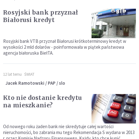
Rosyjski bank przyznał
Białorusi kredyt
Rosyjski bank VTB przyznał Białorusi krótkoterminowy kredyt w
wysokości 2 mld dolarów - poinformowała w piątek państwowa
agencja białoruska BiełTA.
12 lat temu
ŚWIAT
Jacek Ramotowski / PAP / slo
Kto nie dostanie kredytu
na mieszkanie?
Od nowego roku żaden bank nie skredytuje całej wartości
nieruchomości, bo zabrania mu tego Rekomendacja S wydana w 2013
r. przez Komisję Nadzoru Finansowego. Każdy, kto chce kupić