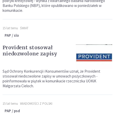
polityki kredytowej - wynika z kwartalnego badania Narodowego
Banku Polskiego (NBP), które opublikowano w poniedziałek w
komunikacie.
15 lat temu
ŚWIAT
PAP / slo
Provident stosował
niedozwolone zapisy
Sąd Ochrony Konkurencji i Konsumentów uznał, że Provident
stosował niedozwolone zapisy w umowach pożyczkowych -
poinformowała w piątek w komunikacie rzeczniczka UOKiK
Małgorzata Cieloch.
15 lat temu
WIADOMOŚCI Z POLSKI
PAP / psd