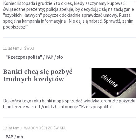
Koniec listopada i grudzień to okres, kiedy zaczynamy kupować
świąteczne prezenty; policja apeluje, by decydując się na zaciąganie
"szybkich i łatwych" pożyczek dokładnie sprawdzać umowy. Rusza
specjalna kampania informacyjna "Nie daj się nabrać. Sprawdź, zanim
podpiszesz!".
11 lat temu
ŚWIAT
"Rzeczpospolita" / PAP / slo
Banki chcą się pozbyć
trudnych kredytów
Do końca tego roku banki mogą sprzedać windykatorom złe pożyczki
hipoteczne warte 1,5 mld zł - informuje "Rzeczpospolita".
12 lat temu
WIADOMOŚCI ZE ŚWIATA
PAP / mh