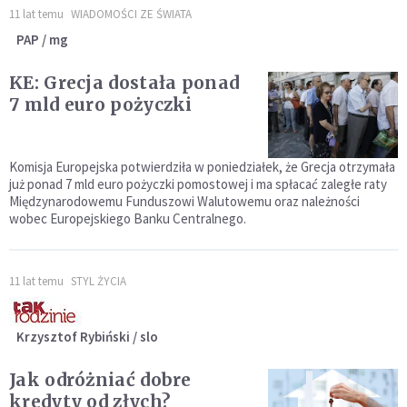
11 lat temu
WIADOMOŚCI ZE ŚWIATA
PAP / mg
KE: Grecja dostała ponad
7 mld euro pożyczki
Komisja Europejska potwierdziła w poniedziałek, że Grecja otrzymała
już ponad 7 mld euro pożyczki pomostowej i ma spłacać zaległe raty
Międzynarodowemu Funduszowi Walutowemu oraz należności
wobec Europejskiego Banku Centralnego.
11 lat temu
STYL ŻYCIA
Krzysztof Rybiński / slo
Jak odróżniać dobre
kredyty od złych?