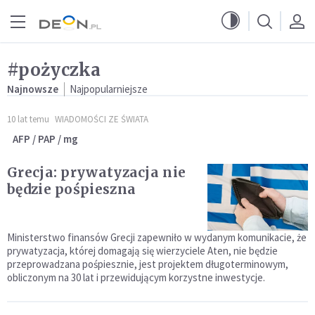
Przejdź do menu głównego
Przejdź do treści
#pożyczka
Najnowsze
Najpopularniejsze
10 lat temu
WIADOMOŚCI ZE ŚWIATA
AFP / PAP / mg
Grecja: prywatyzacja nie
będzie pośpieszna
Ministerstwo finansów Grecji zapewniło w wydanym komunikacie, że
prywatyzacja, której domagają się wierzyciele Aten, nie będzie
przeprowadzana pośpiesznie, jest projektem długoterminowym,
obliczonym na 30 lat i przewidującym korzystne inwestycje.