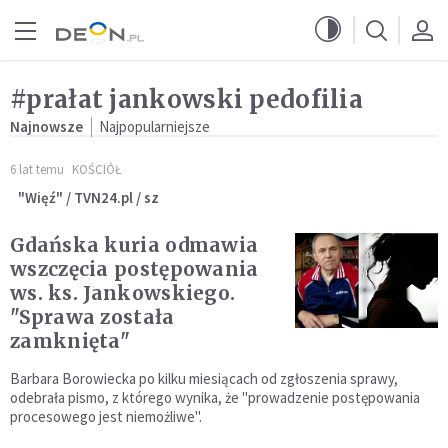
Przejdź do menu głównego
Przejdź do treści
#prałat jankowski pedofilia
Najnowsze
Najpopularniejsze
6 lat temu
KOŚCIÓŁ
"Więź" / TVN24.pl / sz
Gdańska kuria odmawia
wszczęcia postępowania
ws. ks. Jankowskiego.
"Sprawa została
zamknięta"
Barbara Borowiecka po kilku miesiącach od zgłoszenia sprawy,
odebrała pismo, z którego wynika, że "prowadzenie postępowania
procesowego jest niemożliwe".