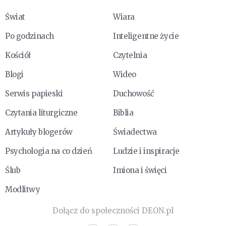
Świat
Wiara
Po godzinach
Inteligentne życie
Kościół
Czytelnia
Blogi
Wideo
Serwis papieski
Duchowość
Czytania liturgiczne
Biblia
Artykuły blogerów
Świadectwa
Psychologia na co dzień
Ludzie i inspiracje
Ślub
Imiona i święci
Modlitwy
Dołącz do społeczności DEON.pl