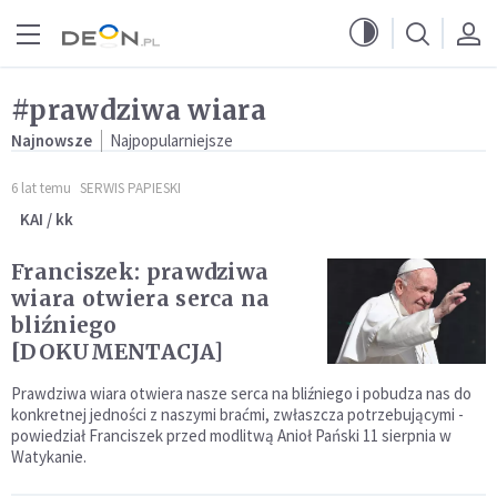
Przejdź do menu głównego
Przejdź do treści
#prawdziwa wiara
Najnowsze
Najpopularniejsze
6 lat temu
SERWIS PAPIESKI
KAI / kk
Franciszek: prawdziwa
wiara otwiera serca na
bliźniego
[DOKUMENTACJA]
Prawdziwa wiara otwiera nasze serca na bliźniego i pobudza nas do
konkretnej jedności z naszymi braćmi, zwłaszcza potrzebującymi -
powiedział Franciszek przed modlitwą Anioł Pański 11 sierpnia w
Watykanie.