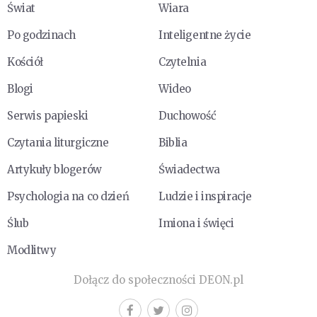
Świat
Wiara
Po godzinach
Inteligentne życie
Kościół
Czytelnia
Blogi
Wideo
Serwis papieski
Duchowość
Czytania liturgiczne
Biblia
Artykuły blogerów
Świadectwa
Psychologia na co dzień
Ludzie i inspiracje
Ślub
Imiona i święci
Modlitwy
Dołącz do społeczności DEON.pl