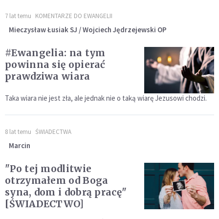
7 lat temu
KOMENTARZE DO EWANGELII
Mieczysław Łusiak SJ / Wojciech Jędrzejewski OP
#Ewangelia: na tym
powinna się opierać
prawdziwa wiara
Taka wiara nie jest zła, ale jednak nie o taką wiarę Jezusowi chodzi.
8 lat temu
ŚWIADECTWA
Marcin
"Po tej modlitwie
otrzymałem od Boga
syna, dom i dobrą pracę"
[ŚWIADECTWO]