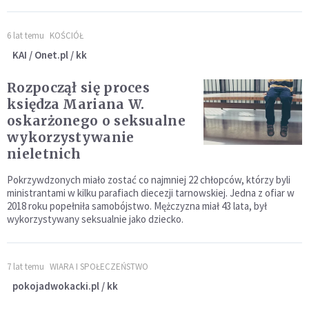
6 lat temu
KOŚCIÓŁ
KAI / Onet.pl / kk
Rozpoczął się proces
księdza Mariana W.
oskarżonego o seksualne
wykorzystywanie
nieletnich
Pokrzywdzonych miało zostać co najmniej 22 chłopców, którzy byli
ministrantami w kilku parafiach diecezji tarnowskiej. Jedna z ofiar w
2018 roku popełniła samobójstwo. Mężczyzna miał 43 lata, był
wykorzystywany seksualnie jako dziecko.
7 lat temu
WIARA I SPOŁECZEŃSTWO
pokojadwokacki.pl / kk