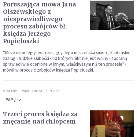
Poruszająca mowa Jana
Olszewskiego z
niesprawiedliwego
procesu zabójców bł.
księdza Jerzego
Popiełuszki
"Może nieodległy jest czas, gdy Jego męczeńska śmierć, kapłańskie
zasługi i ludzkie słabości - od których nikt nie jest wolny - zostaną
sprawiedliwie ocenione w innym, właściwszym niż ten procesie" -
mówił w procesie zabójców księdza Popiełuszki.
9 lat temu
WIADOMOŚCI Z POLSKI
PAP / sz
Trzeci proces księdza za
znęcanie nad chłopcem