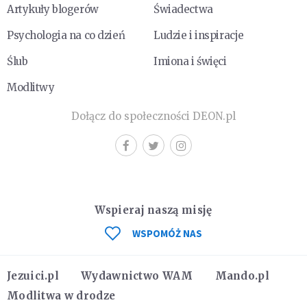
Artykuły blogerów
Świadectwa
Psychologia na co dzień
Ludzie i inspiracje
Ślub
Imiona i święci
Modlitwy
Dołącz do społeczności DEON.pl
Wspieraj naszą misję
WSPOMÓŻ NAS
Jezuici.pl
Wydawnictwo WAM
Mando.pl
Modlitwa w drodze