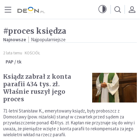
Przejdź do menu głównego
Przejdź do treści
#proces księdza
Najnowsze
Najpopularniejsze
2 lata temu
KOŚCIÓŁ
PAP / tk
Ksiądz zabrał z konta
parafii 434 tys. zł.
Właśnie ruszył jego
proces
71-letni Stanisław K., emerytowany ksiądz, były proboszcz z
Domostawy (pow. niżański) stanął w czwartek przed sądem za
przywłaszczenie ponad 434 tys. zł. Kapłan nie przyznaje się do winy i
uważa, że pieniądze wzięte z konta parafii to rekompensata za jego
wieloletni wkład na rzecz parafii.