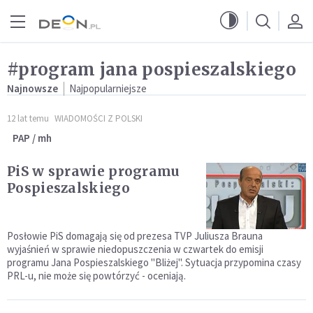
Przejdź do menu głównego
Przejdź do treści
#program jana pospieszalskiego
Najnowsze
Najpopularniejsze
12 lat temu
WIADOMOŚCI Z POLSKI
PAP / mh
PiS w sprawie programu
Pospieszalskiego
Posłowie PiS domagają się od prezesa TVP Juliusza Brauna
wyjaśnień w sprawie niedopuszczenia w czwartek do emisji
programu Jana Pospieszalskiego "Bliżej". Sytuacja przypomina czasy
PRL-u, nie może się powtórzyć - oceniają.