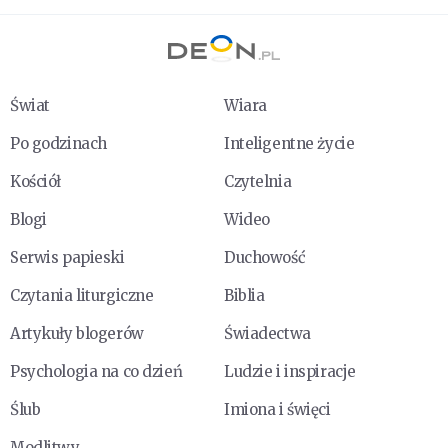
Świat
Wiara
Po godzinach
Inteligentne życie
Kościół
Czytelnia
Blogi
Wideo
Serwis papieski
Duchowość
Czytania liturgiczne
Biblia
Artykuły blogerów
Świadectwa
Psychologia na co dzień
Ludzie i inspiracje
Ślub
Imiona i święci
Modlitwy