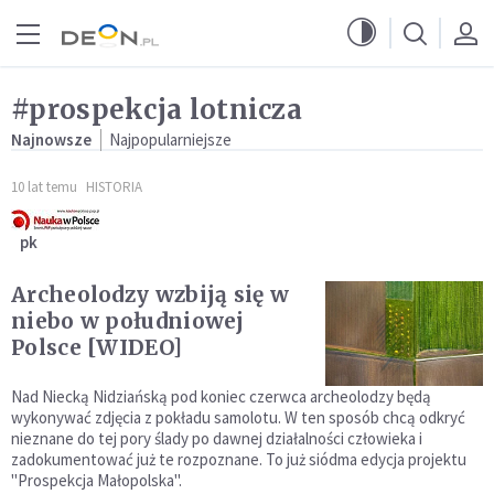
Przejdź do menu głównego
Przejdź do treści
#prospekcja lotnicza
Najnowsze
Najpopularniejsze
10 lat temu
HISTORIA
pk
Archeolodzy wzbiją się w
niebo w południowej
Polsce [WIDEO]
Nad Niecką Nidziańską pod koniec czerwca archeolodzy będą
wykonywać zdjęcia z pokładu samolotu. W ten sposób chcą odkryć
nieznane do tej pory ślady po dawnej działalności człowieka i
zadokumentować już te rozpoznane. To już siódma edycja projektu
"Prospekcja Małopolska".