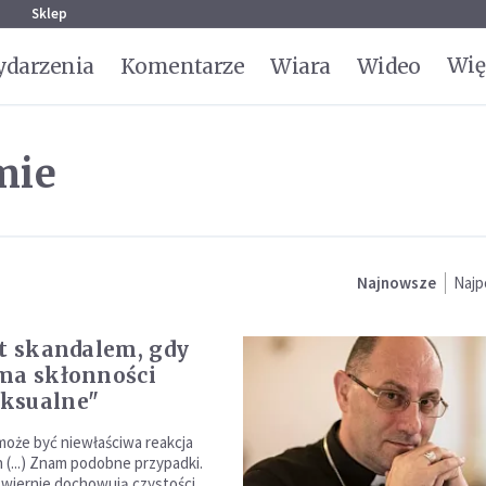
g
Sklep
Wię
darzenia
Komentarze
Wiara
Wideo
mie
Najnowsze
Najp
st skandalem, gdy
ma skłon­ności
ksualne"
że być niewłaściwa reakcja
h (...) Znam podobne przypadki.
k wiernie dochowują czystości,