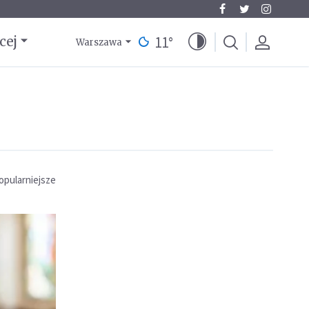
11
°
cej
Warszawa
opularniejsze