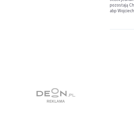
po­zostają 
abp Wojciech