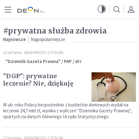
Przejdź do menu głównego
Przejdź do treści
#prywatna służba zdrowia
Najnowsze
Najpopularniejsze
12 lat temu
WIADOMOŚCI Z POLSKI
"Dziennik Gazeta Prawna" / PAP / drr
"DGP": prywatne
leczenie? Nie, dziękuję
W ub. roku Polacy bezpośrednio z budżetów domowych wydali na
leczenie 24,7 mld zł, wynika z wyliczeń "Dziennika Gazety Prawnej",
opartych na danych Głównego Urzędu Statystycznego.
13 lat temu
WIADOMOŚCI Z POLSKI