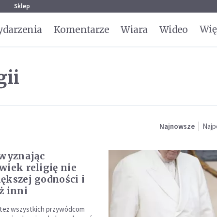
g
Sklep
Wię
darzenia
Komentarze
Wiara
Wideo
gii
Najnowsze
Najp
 wyznając
wiek religię nie
ększej godności i
ż inni
 też wszystkich przywódcom