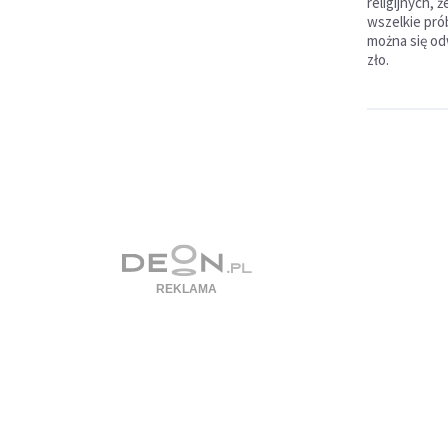
religijnych,
wszelkie pró
można się od
zło.