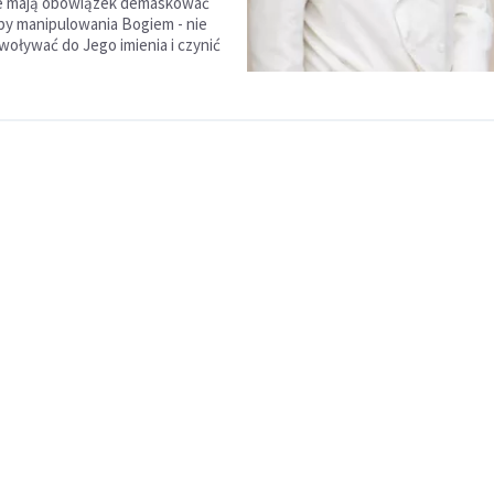
 że mają obowiązek demaskować
by manipulowania Bogiem - nie
woływać do Jego imienia i czynić