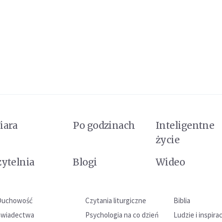
iara
Po godzinach
Inteligentne
życie
zytelnia
Blogi
Wideo
Duchowość
Czytania liturgiczne
Biblia
Świadectwa
Psychologia na co dzień
Ludzie i inspira