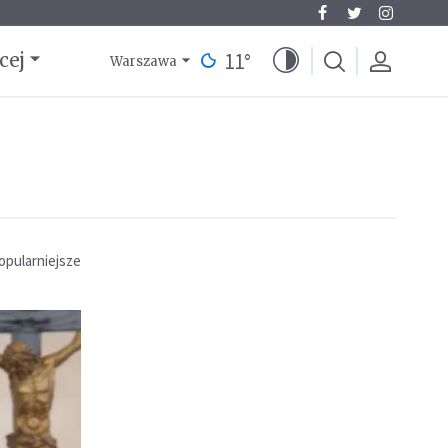
11
°
cej
Warszawa
opularniejsze