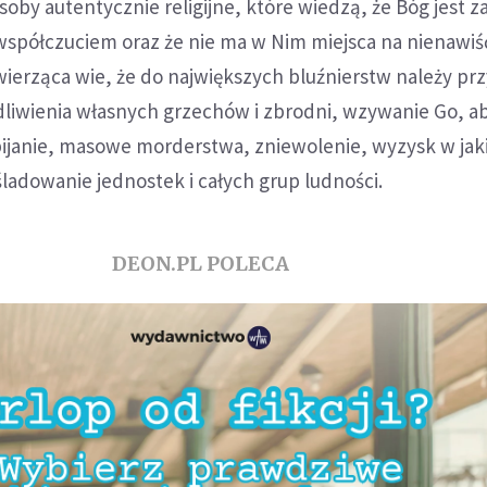
soby autentycznie religijne, które wiedzą, że Bóg jest 
współczuciem oraz że nie ma w Nim miejsca na nienawiś
wierząca wie, że do największych bluźnierstw należy pr
dliwienia własnych grzechów i zbrodni, wzywanie Go, a
bijanie, masowe morderstwa, zniewolenie, wyzysk w jak
eśladowanie jednostek i całych grup ludności.
DEON.PL POLECA