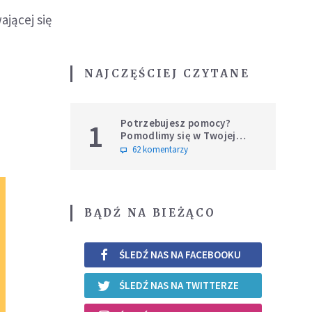
jącej się
NAJCZĘŚCIEJ CZYTANE
Potrzebujesz pomocy?
1
Pomodlimy się w Twojej
intencji
62 komentarzy
BĄDŹ NA BIEŻĄCO
ŚLEDŹ NAS NA FACEBOOKU
ŚLEDŹ NAS NA TWITTERZE