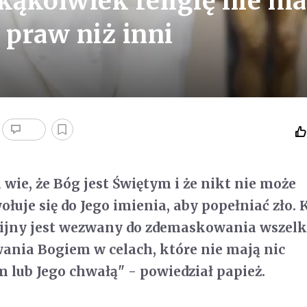
kąkolwiek religię nie m
 praw niż inni
 wie, że Bóg jest Świętym i że nikt nie może
wołuje się do Jego imienia, aby popełniać zło.
gijny jest wezwany do zdemaskowania wszelk
ania Bogiem w celach, które nie mają nic
 lub Jego chwałą" - powiedział papież.