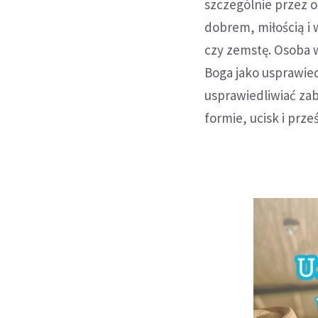
szczególnie przez o
dobrem, miłością i 
czy zemstę. Osoba 
Boga jako usprawie
usprawiedliwiać za
formie, ucisk i prz