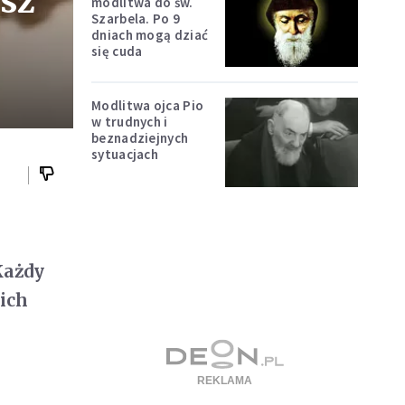
asz
modlitwa do św.
Szarbela. Po 9
dniach mogą dziać
się cuda
Modlitwa ojca Pio
w trudnych i
beznadziejnych
sytuacjach
 Każdy
ich