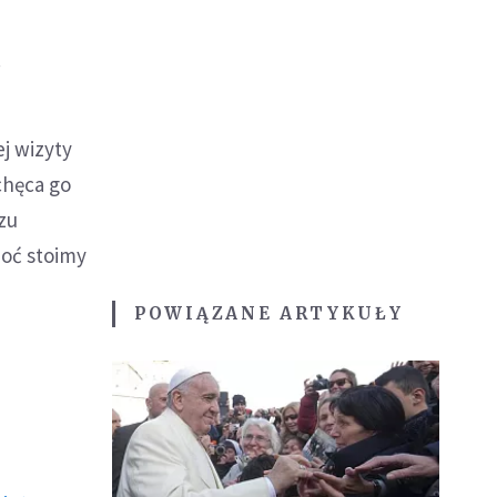
.
j wizyty
achęca go
zu
hoć stoimy
POWIĄZANE ARTYKUŁY