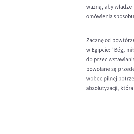
ważną, aby władze p
omówienia sposobu 
Zacznę od powtórze
w Egipcie: "Bóg, mi
do przeciwstawiania
powołane są przede 
wobec pilnej potrz
absolutyzacji, któr