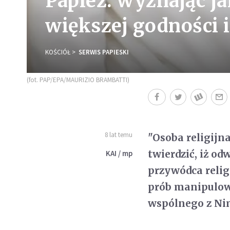
Papież: wyznając ja
większej godności i
KOŚCIÓŁ
SERWIS PAPIESKI
(fot. PAP/EPA/MAURIZIO BRAMBATTI)
8 lat temu
"Osoba religijna
twierdzić, iż od
KAI / mp
przywódca reli
prób manipulow
wspólnego z Nim