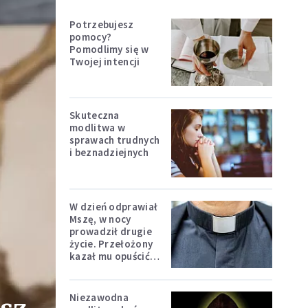
Potrzebujesz
pomocy?
Pomodlimy się w
Twojej intencji
Skuteczna
modlitwa w
sprawach trudnych
i beznadziejnych
W dzień odprawiał
Mszę, w nocy
prowadził drugie
życie. Przełożony
kazał mu opuścić
zakon
Niezawodna