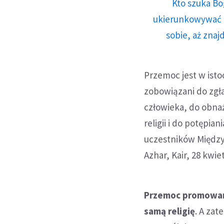
Kto szuka Bo
ukierunkowywać n
sobie, aż znaj
Przemoc jest w isto
zobowiązani do zgł
człowieka, do obnaż
religii i do potępi
uczestników Między
Azhar, Kair, 28 kwiet
Przemoc promowana
samą religię
. A za