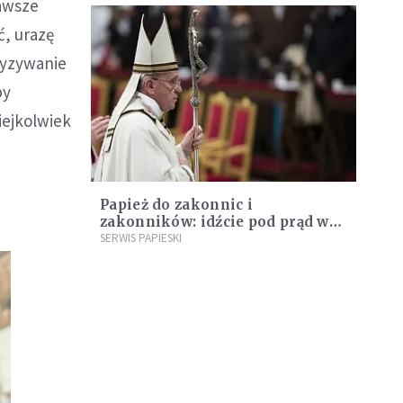
zawsze
ć, urazę
zyzywanie
by
iejkolwiek
Papież do zakonnic i
zakonników: idźcie pod prąd w
dzisiejszym świecie
SERWIS PAPIESKI