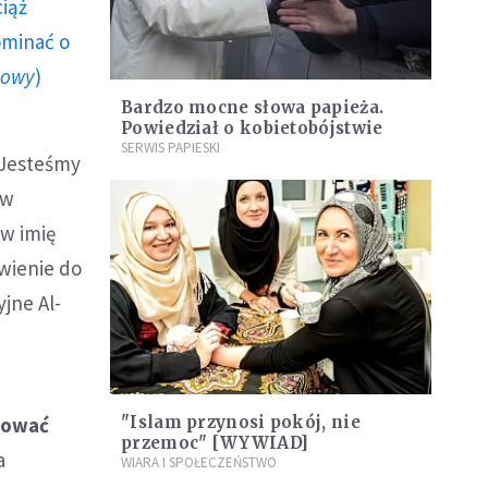
ciąż
ominać o
howy
)
Bardzo mocne słowa papieża.
Powiedział o kobietobójstwie
SERWIS PAPIESKI
. Jesteśmy
aw
 w imię
ówienie do
jne Al-
tować
"Islam przynosi pokój, nie
przemoc" [WYWIAD]
a
WIARA I SPOŁECZEŃSTWO