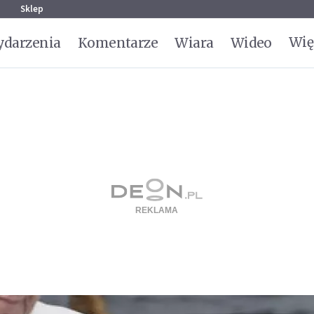
g
Sklep
Wię
darzenia
Komentarze
Wiara
Wideo