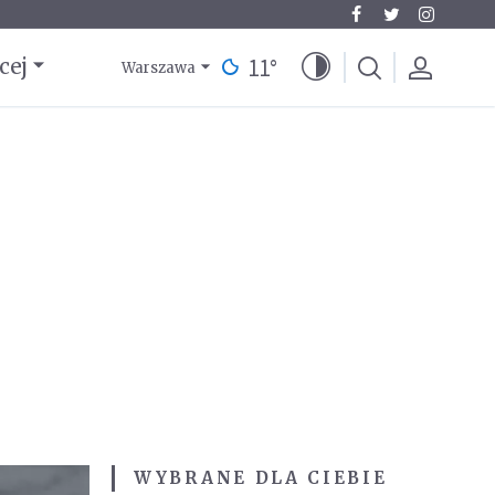
11
°
cej
Warszawa
WYBRANE DLA CIEBIE