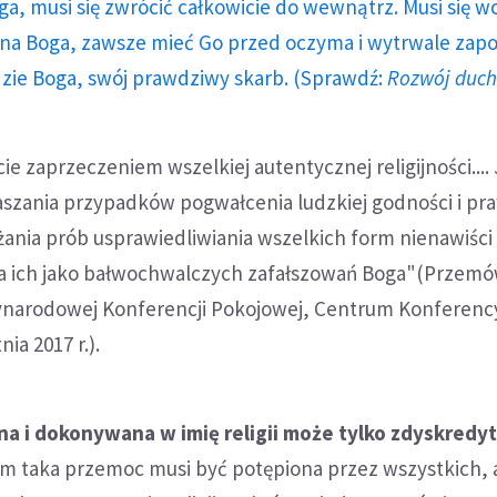
ga, musi się zwrócić całkowicie do wewnątrz. Musi się w
a Boga, zawsze mieć Go przed oczyma i wytrwale zap
dzie Boga, swój prawdziwy skarb. (Sprawdź:
Rozwój duc
cie zaprzeczeniem wszelkiej autentycznej religijności...
aszania przypadków pogwałcenia ludzkiej godności i pr
ania prób usprawiedliwiania wszelkich form nienawiści
ania ich jako bałwochwalczych zafałszowań Boga"(Przem
narodowej Konferencji Pokojowej, Centrum Konferency
nia 2017 r.).
 i dokonywana w imię religii może tylko zdyskredy
tem taka przemoc musi być potępiona przez wszystkich, 