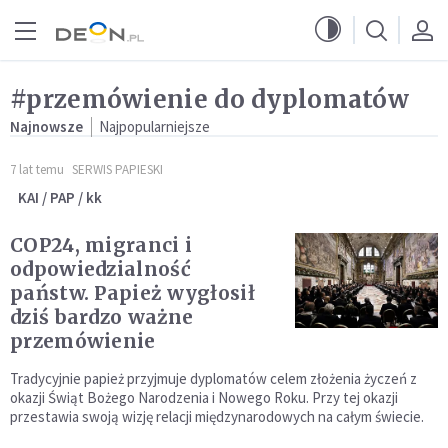
Przejdź do menu głównego
Przejdź do treści
#przemówienie do dyplomatów
Najnowsze
Najpopularniejsze
7 lat temu
SERWIS PAPIESKI
KAI / PAP / kk
COP24, migranci i
odpowiedzialność
państw. Papież wygłosił
dziś bardzo ważne
przemówienie
Tradycyjnie papież przyjmuje dyplomatów celem złożenia życzeń z
okazji Świąt Bożego Narodzenia i Nowego Roku. Przy tej okazji
przestawia swoją wizję relacji międzynarodowych na całym świecie.