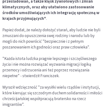
prześladowań, a także klęsk żywiołowych i zmian
klimatycznych, oraz aby ułatwiono zastosowanie
środków umożliwiających ich integrację społeczną w
krajach przyjmujących"
.
Papież dodał, że należy dołożyć starań, aby ludzie nie byli
zmuszani do opuszczenia swej rodziny i narodu lub by
mogli do nich powrócić "bezpiecznie i z pełnym
poszanowaniem ich godności oraz praw człowieka".
"Każda istota ludzka pragnie lepszego i szczęśliwszego
życia i nie można rozwiązać wyzwania migracji logiką
przemocy i odrzucenia ani też poprzez rozwiązania
niepełne" - stwierdził Franciszek.
Wyraził wdzięczność "za wysiłki wielu rządów i instytucji,
które kierując się szczodrym duchem solidarności i miłości
chrześcijańskiej współpracują bratersko na rzecz
imigrantów".