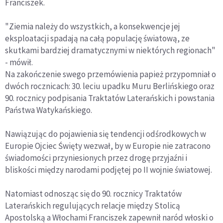
Franciszek.
"Ziemia należy do wszystkich, a konsekwencje jej
eksploatacji spadają na całą populację światową, ze
skutkami bardziej dramatycznymi w niektórych regionach"
- mówił.
Na zakończenie swego przemówienia papież przypomniał o
dwóch rocznicach: 30. leciu upadku Muru Berlińskiego oraz
90. rocznicy podpisania Traktatów Laterańskich i powstania
Państwa Watykańskiego.
Nawiązując do pojawienia się tendencji odśrodkowych w
Europie Ojciec Święty wezwał, by w Europie nie zatracono
świadomości przyniesionych przez drogę przyjaźni i
bliskości między narodami podjętej po II wojnie światowej.
Natomiast odnosząc się do 90. rocznicy Traktatów
Laterańskich regulujących relacje między Stolicą
Apostolską a Włochami Franciszek zapewnił naród włoski o