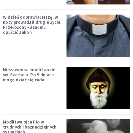
W dzień odprawiał Mszę, w
nocy prowadził drugie życie.
Przełożony kazał mu
opuścić zakon
Niezawodna modlitwa do
św. Szarbela. Po 9 dniach
mogą dziać się cuda
Modlitwa ojca Pio w
trudnych i beznadziejnych
sytuacjach