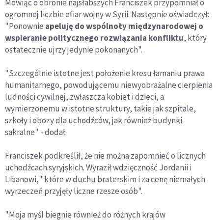
Mówiąc o obronie najsłabszych Franciszek przypomniał o
ogromnej liczbie ofiar wojny w Syrii. Następnie oświadczył:
"Ponownie
apeluję do wspólnoty międzynarodowej o
wspieranie politycznego rozwiązania konfliktu
, który
ostatecznie ujrzy jedynie pokonanych".
"Szczególnie istotne jest położenie kresu łamaniu prawa
humanitarnego, powodującemu niewyobrażalne cierpienia
ludności cywilnej, zwłaszcza kobiet i dzieci, a
wymierzonemu w istotne struktury, takie jak szpitale,
szkoły i obozy dla uchodźców, jak również budynki
sakralne" - dodał.
Franciszek podkreślił, że nie można zapomnieć o licznych
uchodźcach syryjskich. Wyraził wdzięczność Jordanii i
Libanowi, "które w duchu braterskim i za cenę niemałych
wyrzeczeń przyjęły liczne rzesze osób".
"Moja myśl biegnie również do różnych krajów