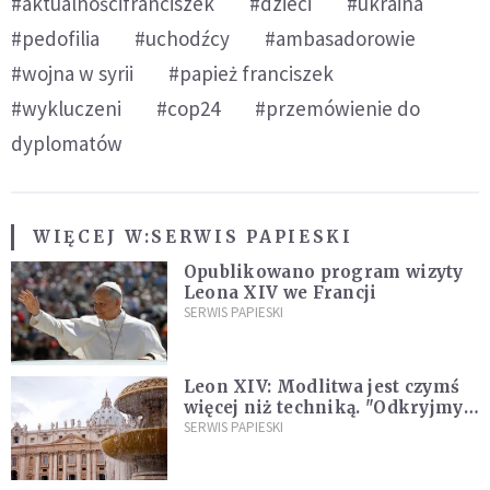
#aktualnościfranciszek
#dzieci
#ukraina
#pedofilia
#uchodźcy
#ambasadorowie
#wojna w syrii
#papież franciszek
#wykluczeni
#cop24
#przemówienie do
dyplomatów
WIĘCEJ W:
SERWIS PAPIESKI
Opublikowano program wizyty
Leona XIV we Francji
SERWIS PAPIESKI
Leon XIV: Modlitwa jest czymś
więcej niż techniką. "Odkryjmy
ją na nowo"
SERWIS PAPIESKI