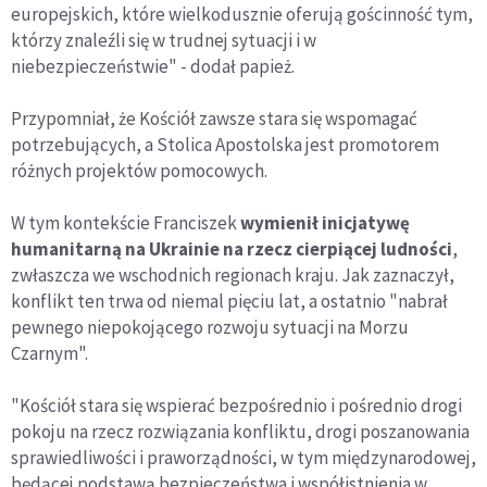
europejskich, które wielkodusznie oferują gościnność tym,
którzy znaleźli się w trudnej sytuacji i w
niebezpieczeństwie" - dodał papież.
Przypomniał, że Kościół zawsze stara się wspomagać
potrzebujących, a Stolica Apostolska jest promotorem
różnych projektów pomocowych.
W tym kontekście Franciszek
wymienił inicjatywę
humanitarną na Ukrainie na rzecz cierpiącej ludności
,
zwłaszcza we wschodnich regionach kraju. Jak zaznaczył,
konflikt ten trwa od niemal pięciu lat, a ostatnio "nabrał
pewnego niepokojącego rozwoju sytuacji na Morzu
Czarnym".
"Kościół stara się wspierać bezpośrednio i pośrednio drogi
pokoju na rzecz rozwiązania konfliktu, drogi poszanowania
sprawiedliwości i praworządności, w tym międzynarodowej,
będącej podstawą bezpieczeństwa i współistnienia w