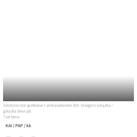
Zeszłoroczne spotkanie z ambasadorami (fot. Grzegorz Gałązka /
galazka.deon.pl)
7 lat temu
KAI / PAP / kk