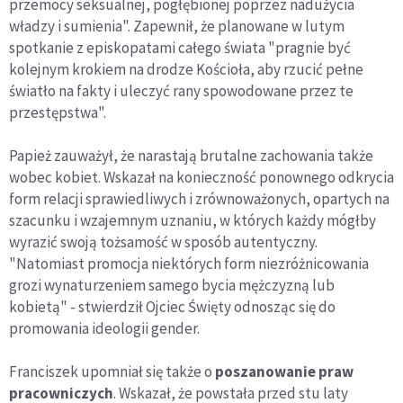
przemocy seksualnej, pogłębionej poprzez nadużycia
władzy i sumienia". Zapewnił, że planowane w lutym
spotkanie z episkopatami całego świata "pragnie być
kolejnym krokiem na drodze Kościoła, aby rzucić pełne
światło na fakty i uleczyć rany spowodowane przez te
przestępstwa".
Papież zauważył, że narastają brutalne zachowania także
wobec kobiet. Wskazał na konieczność ponownego odkrycia
form relacji sprawiedliwych i zrównoważonych, opartych na
szacunku i wzajemnym uznaniu, w których każdy mógłby
wyrazić swoją tożsamość w sposób autentyczny.
"Natomiast promocja niektórych form niezróżnicowania
grozi wynaturzeniem samego bycia mężczyzną lub
kobietą" - stwierdził Ojciec Święty odnosząc się do
promowania ideologii gender.
Franciszek upomniał się także o
poszanowanie praw
pracowniczych
. Wskazał, że powstała przed stu laty