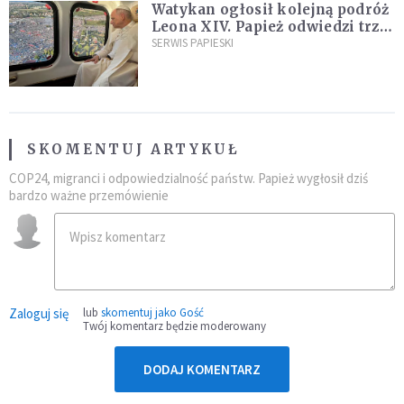
Watykan ogłosił kolejną podróż
Leona XIV. Papież odwiedzi trzy
kraje Ameryki Południowej
SERWIS PAPIESKI
SKOMENTUJ ARTYKUŁ
COP24, migranci i odpowiedzialność państw. Papież wygłosił dziś
bardzo ważne przemówienie
Zaloguj się
lub
skomentuj jako Gość
Twój komentarz będzie moderowany
DODAJ KOMENTARZ