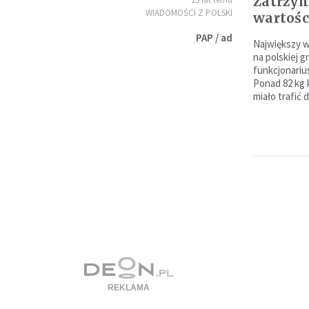
Zatrzy
WIADOMOŚCI Z POLSKI
wartości
PAP / ad
Największy 
na polskiej g
funkcjonariu
Ponad 82 kg k
miało trafić 