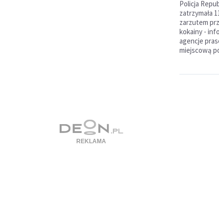
Policja Repub
zatrzymała 1
zarzutem pr
kokainy - in
agencje pras
miejscową pol