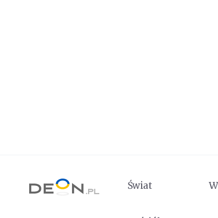
Świat
W