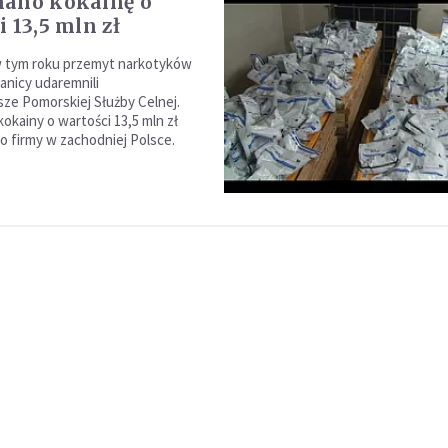
mano kokainę o
 13,5 mln zł
w tym roku przemyt narkotyków
ranicy udaremnili
sze Pomorskiej Służby Celnej.
okainy o wartości 13,5 mln zł
do firmy w zachodniej Polsce.