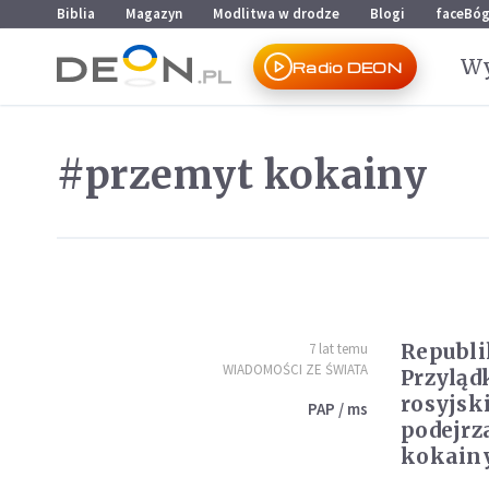
Przejdź do menu głównego
Przejdź do treści
Biblia
Magazyn
Modlitwa w drodze
Blogi
faceBó
Wy
Radio DEON
#przemyt kokainy
Republi
7 lat temu
WIADOMOŚCI ZE ŚWIATA
Przyląd
rosyjsk
PAP / ms
podejrz
kokain