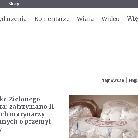
g
Sklep
Wię
darzenia
Komentarze
Wiara
Wideo
Najnowsze
Najp
ka Zielonego
ka: zatrzymano 11
ich marynarzy
anych o przemyt
y