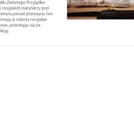
liki Zielonego Przylądka
1 rosyjskich marynarzy pod
zemytu ponad dziewięciu ton
formują w sobotę rosyjskie
owe, powołując się na
icję.