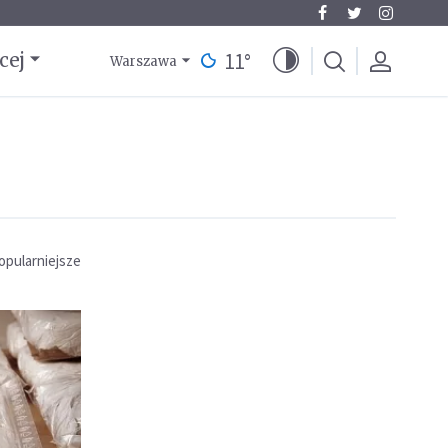
11
°
cej
Warszawa
opularniejsze