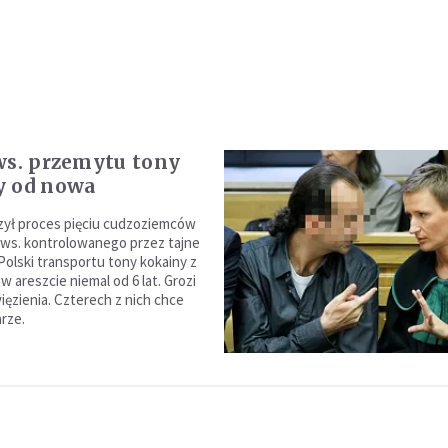
ws. przemytu tony
y od nowa
zył proces pięciu cudzoziemców
ws. kontrolowanego przez tajne
Polski transportu tony kokainy z
 w areszcie niemal od 6 lat. Grozi
więzienia. Czterech z nich chce
arze.