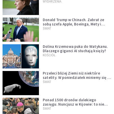
WYDARZENIA
Donald Trump w Chinach. Zabrał ze
sobą szefa Apple, Boeinga, Mety i
Muska
ŚWIAT
Dolina Krzemowa puka do Watykanu.
Dlaczego giganci AI słuchają księży?
KOŚCIÓŁ
Przeleci bliżej Ziemi niż niektóre
satelity. W poniedziałek miniemy się z
asteroidą, która poprzedzi znacznie
ŚWIAT
większego "gościa"
Ponad 1500 dronów dalekiego
zasięgu. Nuncjusz w Kijowie: to nie
wygląda na wolę zakończenia wojny
ŚWIAT