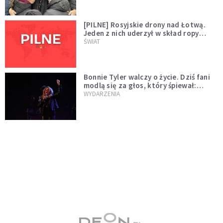
[PILNE] Rosyjskie drony nad Łotwą.
Jeden z nich uderzył w skład ropy
naftowej
ŚWIAT
Bonnie Tyler walczy o życie. Dziś fani
modlą się za głos, który śpiewał:
"Lord, help me"
WYDARZENIA