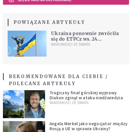
POWIĄZANE ARTYKUŁY
Ukraina ponownie zwróciła
się do ETPCz ws. 24
marynarzy zatrzymanych
WIADOMOŚCI ZE ŚWIATA
przez Rosję
REKOMENDOWANE DLA CIEBIE /
POLECANE ARTYKUŁY
Tragiczny finał górskiej wyprawy.
Diakon zginął w ataku niedźwiedzia
WIADOMOŚCI ZE ŚWIATA
Angela Merkel jako negocjator między
Rosją a UE w sprawie Ukrainy?