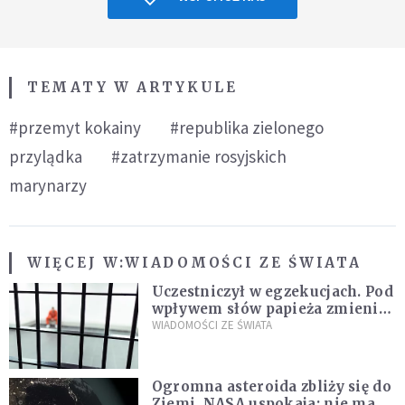
TEMATY W ARTYKULE
#przemyt kokainy
#republika zielonego
przylądka
#zatrzymanie rosyjskich
marynarzy
WIĘCEJ W:
WIADOMOŚCI ZE ŚWIATA
Uczestniczył w egzekucjach. Pod
wpływem słów papieża zmienił
zdanie
WIADOMOŚCI ZE ŚWIATA
Ogromna asteroida zbliży się do
Ziemi. NASA uspokaja: nie ma