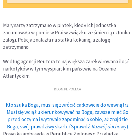
Marynarzy zatrzymano w piątek, kiedy ich jednostka
zacumowała w porcie w Prai w związku ze śmiercią członka
załogi. Policja znalazła na statku kokainę, a załogę
zatrzymano.
Według agencji Reutera to największa zarekwirowana ilość
narkotyków w tym wyspiarskim państwie na Oceanie
Atlantyckim.
DEON.PL POLECA
Kto szuka Boga, musi się zwrócić całkowicie do wewnątrz.
Musi się wciąż ukierunkowywać na Boga, zawsze mieć Go
przed oczyma i wytrwale zapominać o sobie, aż znajdzie
Boga, swój prawdziwy skarb. (Sprawdź:
Rozwój duchowy
)
Rosyjska ambasada w Republice Zielonego Przylądka