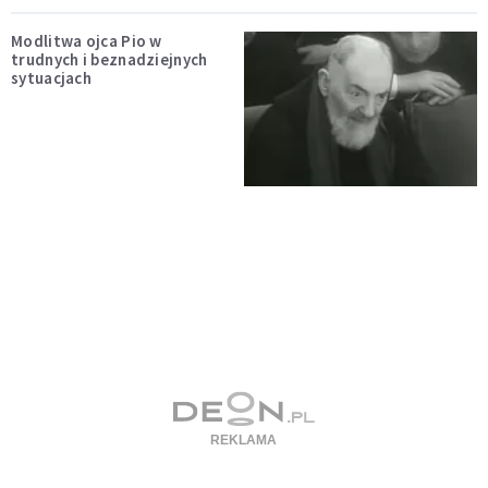
Modlitwa ojca Pio w
trudnych i beznadziejnych
sytuacjach