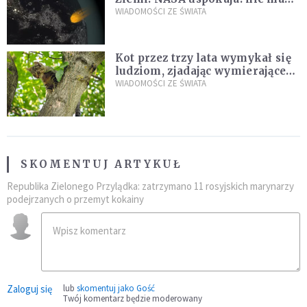
zagrożenia
WIADOMOŚCI ZE ŚWIATA
Kot przez trzy lata wymykał się
ludziom, zjadając wymierające
kaczki. W końcu popełnił
WIADOMOŚCI ZE ŚWIATA
fatalny błąd
SKOMENTUJ ARTYKUŁ
Republika Zielonego Przylądka: zatrzymano 11 rosyjskich marynarzy
podejrzanych o przemyt kokainy
Zaloguj się
lub
skomentuj jako Gość
Twój komentarz będzie moderowany