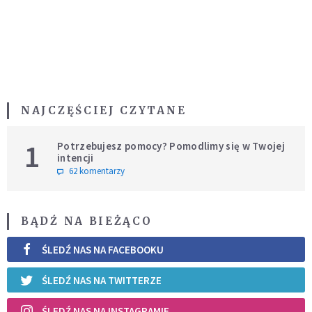
NAJCZĘŚCIEJ CZYTANE
1
Potrzebujesz pomocy? Pomodlimy się w Twojej
intencji
62 komentarzy
BĄDŹ NA BIEŻĄCO
ŚLEDŹ NAS NA FACEBOOKU
ŚLEDŹ NAS NA TWITTERZE
ŚLEDŹ NAS NA INSTAGRAMIE