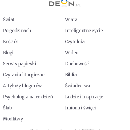
Świat
Wiara
Po godzinach
Inteligentne życie
Kościół
Czytelnia
Blogi
Wideo
Serwis papieski
Duchowość
Czytania liturgiczne
Biblia
Artykuły blogerów
Świadectwa
Psychologia na co dzień
Ludzie i inspiracje
Ślub
Imiona i święci
Modlitwy