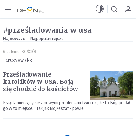
Przejdź do menu głównego
Przejdź do treści
#prześladowania w usa
Najnowsze
Najpopularniejsze
6 lat temu
KOŚCIÓŁ
CruxNow / kk
Prześladowanie
katolików w USA. Boją
się chodzić do kościołów
Ksiądz mierzący się z nowymi problemami twierdzi, że to Bóg posłał
go w to miejsce. "Tak jak Mojżesza" - powie.