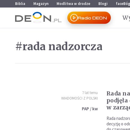
Przejdź do menu głównego
Przejdź do treści
Biblia
Magazyn
Modlitwa w drodze
Blogi
faceBó
Wy
Radio DEON
#rada nadzorcza
Rada na
7 lat temu
WIADOMOŚCI Z POLSKI
podjęła
w zarzą
PAP / kw
Rada nadzor
decyzję o od
do czasowego