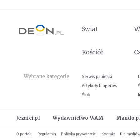
Świat
W
Kościół
C
Wybrane kategorie
Serwis papieski
Artykuły blogerów
Ślub
I
Jezuici.pl
Wydawnictwo WAM
Mando.p
O portalu
Regulamin
Polityka prywatności
Kontakt
Dla medió