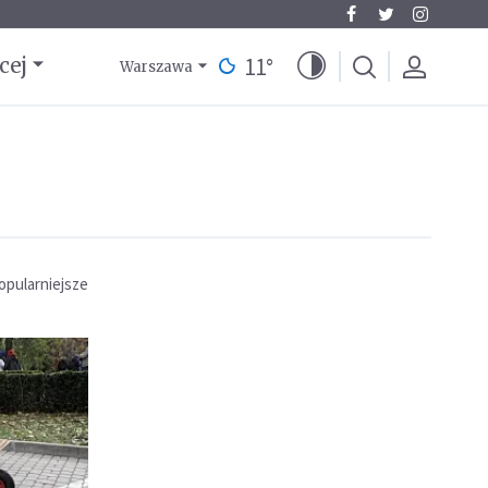
11
°
cej
Warszawa
opularniejsze