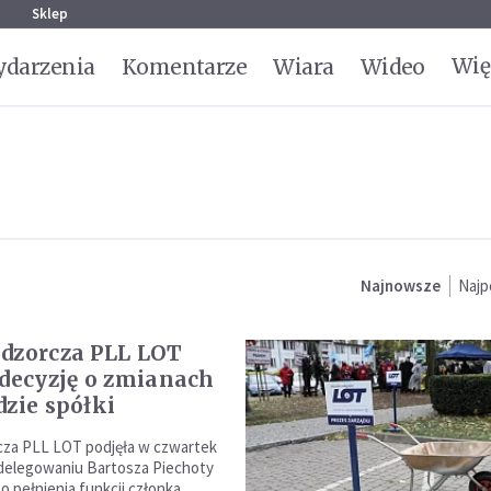
g
Sklep
Wię
darzenia
Komentarze
Wiara
Wideo
Najnowsze
Najp
dzorcza PLL LOT
 decyzję o zmianach
dzie spółki
cza PLL LOT podjęła w czwartek
delegowaniu Bartosza Piechoty
 pełnienia funkcji członka