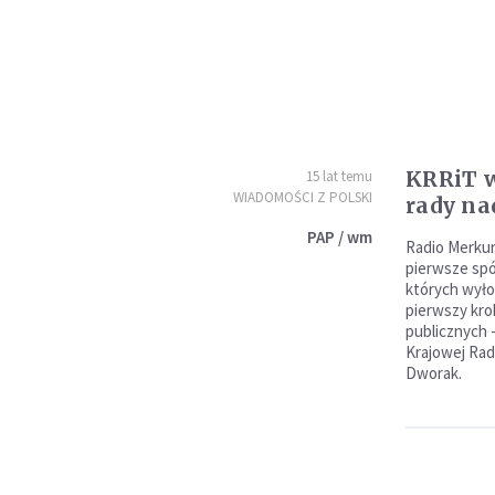
KRRiT w
15 lat temu
WIADOMOŚCI Z POLSKI
rady na
PAP / wm
Radio Merkury
pierwsze spó
których wyło
pierwszy kr
publicznych 
Krajowej Rady
Dworak.