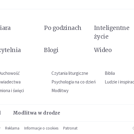
iara
Po godzinach
Inteligentne
życie
zytelnia
Blogi
Wideo
Duchowość
Czytania liturgiczne
Biblia
Świadectwa
Psychologia na co dzień
Ludzie i inspira
miona i święci
Modlitwy
l
Modlitwa w drodze
w
Reklama
Informacje o cookies
Patronat