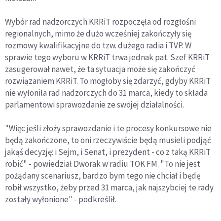
Wybór rad nadzorczych KRRiT rozpoczęła od rozgłośni
regionalnych, mimo że dużo wcześniej zakończyły się
rozmowy kwalifikacyjne do tzw. dużego radia i TVP. W
sprawie tego wyboru w KRRiT trwa jednak pat. Szef KRRiT
zasugerował nawet, że ta sytuacja może się zakończyć
rozwiązaniem KRRiT. To mogłoby się zdarzyć, gdyby KRRiT
nie wyłoniła rad nadzorczych do 31 marca, kiedy to składa
parlamentowi sprawozdanie ze swojej działalności.
"Więc jeśli złoży sprawozdanie i te procesy konkursowe nie
będą zakończone, to oni rzeczywiście będą musieli podjąć
jakąś decyzję: i Sejm, i Senat, i prezydent - co z taką KRRiT
robić" - powiedział Dworak w radiu TOK FM. "To nie jest
pożądany scenariusz, bardzo bym tego nie chciał i będę
robił wszystko, żeby przed 31 marca, jak najszybciej te rady
zostały wyłonione" - podkreślił.