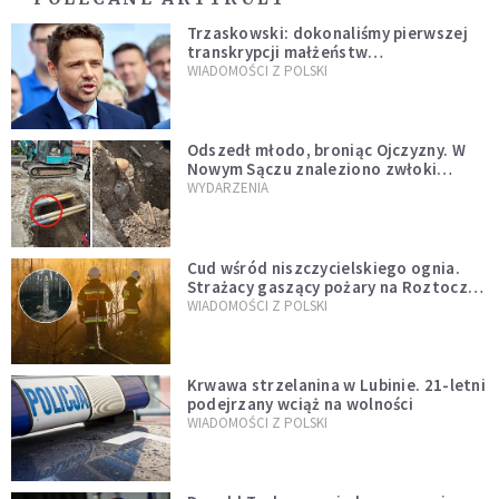
Trzaskowski: dokonaliśmy pierwszej
transkrypcji małżeństw
jednopłciowych. “Tak jak
WIADOMOŚCI Z POLSKI
zapowiadałem, bez zwłoki,
natychmiast”
Odszedł młodo, broniąc Ojczyzny. W
Nowym Sączu znaleziono zwłoki
mężczyzny z czasów potopu
WYDARZENIA
szwedzkiego
Cud wśród niszczycielskiego ognia.
Strażacy gaszący pożary na Roztoczu
opublikowali niezwykłe zdjęcie
WIADOMOŚCI Z POLSKI
Krwawa strzelanina w Lubinie. 21-letni
podejrzany wciąż na wolności
WIADOMOŚCI Z POLSKI