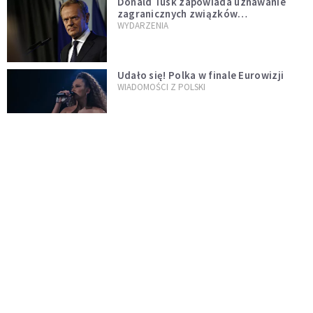
Donald Tusk zapowiada uznawanie
zagranicznych związków
jednopłciowych. "Państwo oblało ten
WYDARZENIA
test"
Udało się! Polka w finale Eurowizji
WIADOMOŚCI Z POLSKI
Gwałtowne burze nad Polską. Może
być niebezpiecznie. Jest alert RCB
ŚWIAT
Nie żyje gwiazda "Barw szczęścia".
"Mam nadzieję, że spotkała się już z
Bogiem, którego tak bardzo kochała"
WYDARZENIA