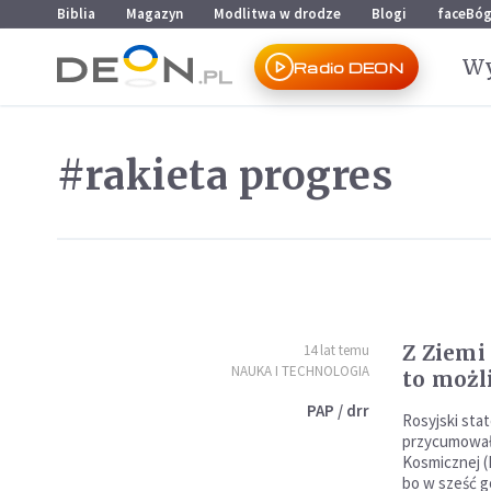
Przejdź do menu głównego
Przejdź do treści
Biblia
Magazyn
Modlitwa w drodze
Blogi
faceBó
Wy
Radio DEON
#rakieta progres
Z Ziemi
14 lat temu
NAUKA I TECHNOLOGIA
to możl
PAP / drr
Rosyjski sta
przycumował
Kosmicznej (
bo w sześć g