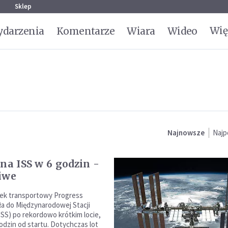
g
Sklep
Wię
darzenia
Komentarze
Wiara
Wideo
Najnowsze
Najp
 na ISS w 6 godzin -
iwe
tek transportowy Progress
a do Międzynarodowej Stacji
ISS) po rekordowo krótkim locie,
odzin od startu. Dotychczas lot