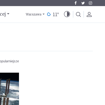
11
°
cej
Warszawa
opularniejsze