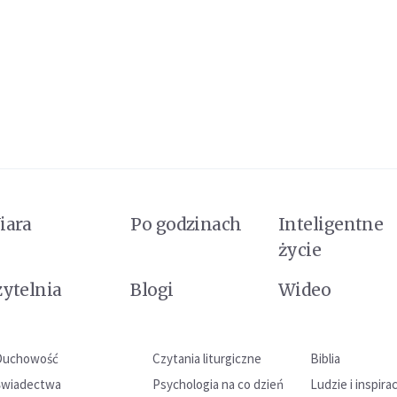
iara
Po godzinach
Inteligentne
życie
zytelnia
Blogi
Wideo
Duchowość
Czytania liturgiczne
Biblia
Świadectwa
Psychologia na co dzień
Ludzie i inspira