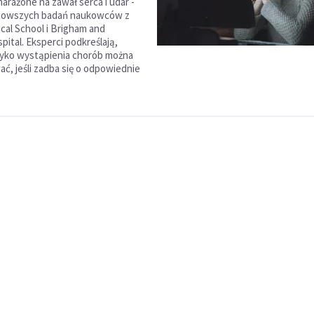
narażone na zawał serca i udar -
jnowszych badań naukowców z
cal School i Brigham and
ital. Eksperci podkreślają,
zyko wystąpienia chorób można
ać, jeśli zadba się o odpowiednie