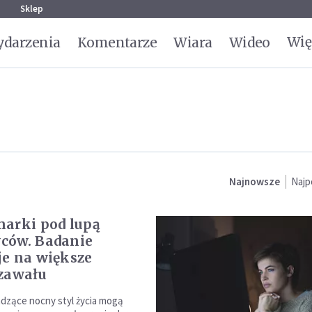
g
Sklep
Wię
darzenia
Komentarze
Wiara
Wideo
Najnowsze
Najp
arki pod lupą
ców. Badanie
e na większe
zawału
dzące nocny styl życia mogą