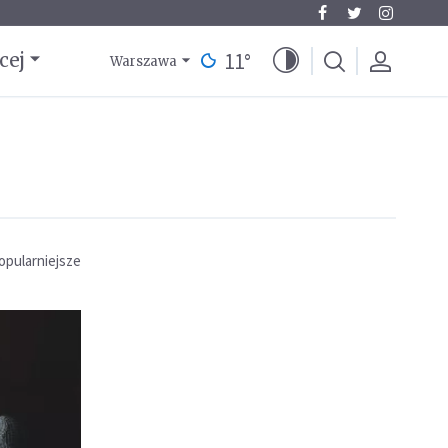
11
°
cej
Warszawa
opularniejsze