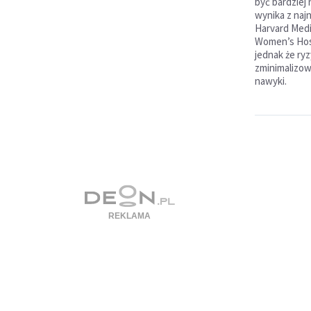
być bardziej 
wynika z na
Harvard Medi
Women’s Hosp
jednak że ry
zminimalizow
nawyki.