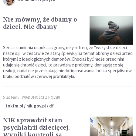
Nie mówmy, że dbamy o
dzieci. Nie dbamy
Serca i sumienia uspokaja zgrany, miły refren, że "wszystkie dzieci
nasze są" w zestawie ze starą śpiewką na temat obrony dzieci przed
którymś z ideologicznych demonów. Chociaż być może przed nim
udaje się chronić dzieci, to prawdziwe problemy, domagające się
reakcji, nadal nie przeskakują niedofinansowania, braku specjalistów,
braku oddziałów i zerowej profilaktyki.
5 lat temu
WIADOMOŚCI Z POLSKI
tokfm.pl / nik.gov.pl / df
NIK sprawdził stan
psychiatrii dziecięcej.
Wyniki kontroli są