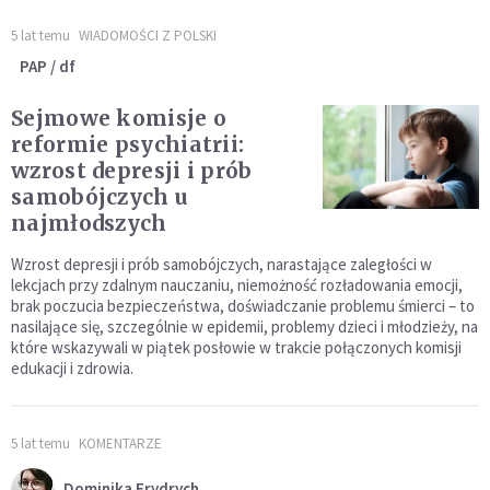
5 lat temu
WIADOMOŚCI Z POLSKI
PAP / df
Sejmowe komisje o
reformie psychiatrii:
wzrost depresji i prób
samobójczych u
najmłodszych
Wzrost depresji i prób samobójczych, narastające zaległości w
lekcjach przy zdalnym nauczaniu, niemożność rozładowania emocji,
brak poczucia bezpieczeństwa, doświadczanie problemu śmierci – to
nasilające się, szczególnie w epidemii, problemy dzieci i młodzieży, na
które wskazywali w piątek posłowie w trakcie połączonych komisji
edukacji i zdrowia.
5 lat temu
KOMENTARZE
Dominika Frydrych