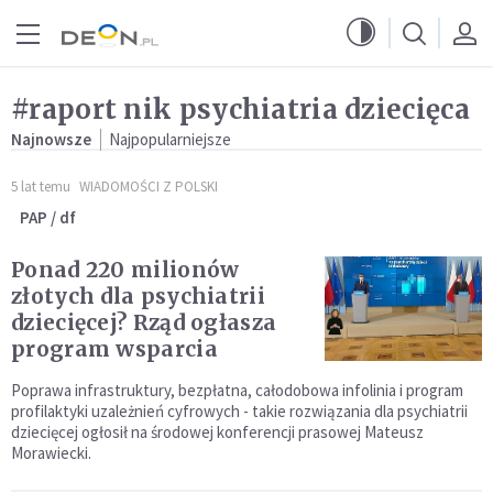
Przejdź do menu głównego
Przejdź do treści
#raport nik psychiatria dziecięca
Najnowsze
Najpopularniejsze
5 lat temu
WIADOMOŚCI Z POLSKI
PAP / df
Ponad 220 milionów
złotych dla psychiatrii
dziecięcej? Rząd ogłasza
program wsparcia
Poprawa infrastruktury, bezpłatna, całodobowa infolinia i program
profilaktyki uzależnień cyfrowych - takie rozwiązania dla psychiatrii
dziecięcej ogłosił na środowej konferencji prasowej Mateusz
Morawiecki.