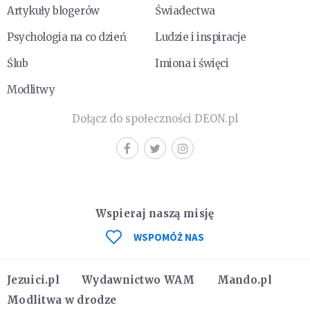
Artykuły blogerów
Świadectwa
Psychologia na co dzień
Ludzie i inspiracje
Ślub
Imiona i święci
Modlitwy
Dołącz do społeczności DEON.pl
Wspieraj naszą misję
WSPOMÓŻ NAS
Jezuici.pl
Wydawnictwo WAM
Mando.pl
Modlitwa w drodze