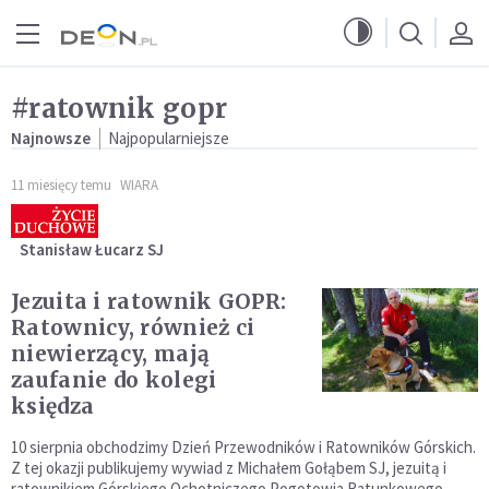
Przejdź do menu głównego
Przejdź do treści
#ratownik gopr
Najnowsze
Najpopularniejsze
11 miesięcy temu
WIARA
Stanisław Łucarz SJ
Jezuita i ratownik GOPR:
Ratownicy, również ci
niewierzący, mają
zaufanie do kolegi
księdza
10 sierpnia obchodzimy Dzień Przewodników i Ratowników Górskich.
Z tej okazji publikujemy wywiad z Michałem Gołąbem SJ, jezuitą i
ratownikiem Górskiego Ochotniczego Pogotowia Ratunkowego.