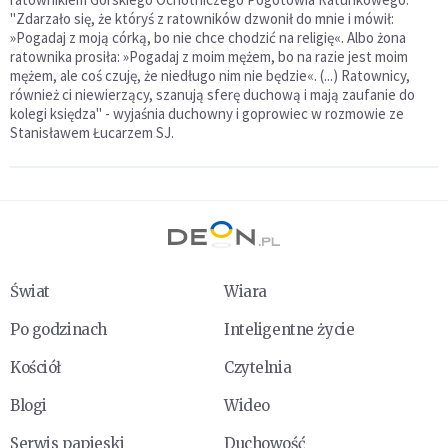
"Zdarzało się, że któryś z ratowników dzwonił do mnie i mówił:
»Pogadaj z moją córką, bo nie chce chodzić na religię«. Albo żona
ratownika prosiła: »Pogadaj z moim mężem, bo na razie jest moim
mężem, ale coś czuję, że niedługo nim nie będzie«. (...) Ratownicy,
również ci niewierzący, szanują sferę duchową i mają zaufanie do
kolegi księdza" - wyjaśnia duchowny i goprowiec w rozmowie ze
Stanisławem Łucarzem SJ.
Świat
Wiara
Po godzinach
Inteligentne życie
Kościół
Czytelnia
Blogi
Wideo
Serwis papieski
Duchowość