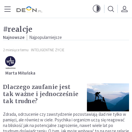
Przejdź do menu głównego
Przejdź do treści
#realcje
Najnowsze
Najpopularniejsze
2 miesiące temu
INTELIGENTNE ŻYCIE
Marta Miłuńska
Dlaczego zaufanie jest
tak ważne i jednocześnie
tak trudne?
Zdrada, odrzucenie czy zawstydzenie pozostawiają ślad nie tylko w
pamięci, ale również w ciele. Psychika i organizm uczą się reagować
na bliskość jak na potencjalne zagrożenie, nawet wiele lat po
trudnym doświadczeniu. O tym, jak może wpływać to na nasze relacje