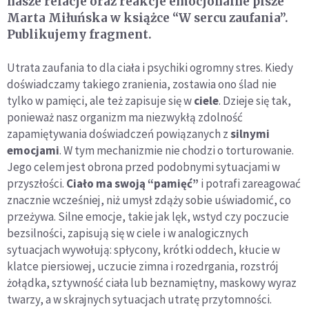
nasze relacje oraz reakcje emocjonalne pisze
Marta Miłuńska w książce “W sercu zaufania”.
Publikujemy fragment.
Utrata zaufania to dla ciała i psychiki ogromny stres. Kiedy
doświadczamy takiego zranienia, zostawia ono ślad nie
tylko w pamięci, ale też zapisuje się w
ciele
. Dzieje się tak,
ponieważ nasz organizm ma niezwykłą zdolność
zapamiętywania doświadczeń powiązanych z
silnymi
emocjami
. W tym mechanizmie nie chodzi o torturowanie.
Jego celem jest obrona przed podobnymi sytuacjami w
przyszłości.
Ciało ma swoją “pamięć”
i potrafi zareagować
znacznie wcześniej, niż umysł zdąży sobie uświadomić, co
przeżywa. Silne emocje, takie jak lęk, wstyd czy poczucie
bezsilności, zapisują się w ciele i w analogicznych
sytuacjach wywołują: spłycony, krótki oddech, kłucie w
klatce piersiowej, uczucie zimna i rozedrgania, rozstrój
żołądka, sztywność ciała lub beznamiętny, maskowy wyraz
twarzy, a w skrajnych sytuacjach utratę przytomności.