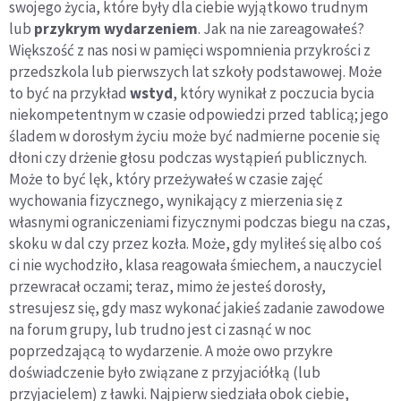
swojego życia, które były dla ciebie wyjątkowo trudnym
lub
przykrym wydarzeniem
. Jak na nie zareagowałeś?
Większość z nas nosi w pamięci wspomnienia przykrości z
przedszkola lub pierwszych lat szkoły podstawowej. Może
to być na przykład
wstyd
, który wynikał z poczucia bycia
niekompetentnym w czasie odpowiedzi przed tablicą; jego
śladem w dorosłym życiu może być nadmierne pocenie się
dłoni czy drżenie głosu podczas wystąpień publicznych.
Może to być lęk, który przeżywałeś w czasie zajęć
wychowania fizycznego, wynikający z mierzenia się z
własnymi ograniczeniami fizycznymi podczas biegu na czas,
skoku w dal czy przez kozła. Może, gdy myliłeś się albo coś
ci nie wychodziło, klasa reagowała śmiechem, a nauczyciel
przewracał oczami; teraz, mimo że jesteś dorosły,
stresujesz się, gdy masz wykonać jakieś zadanie zawodowe
na forum grupy, lub trudno jest ci zasnąć w noc
poprzedzającą to wydarzenie. A może owo przykre
doświadczenie było związane z przyjaciółką (lub
przyjacielem) z ławki. Najpierw siedziała obok ciebie,