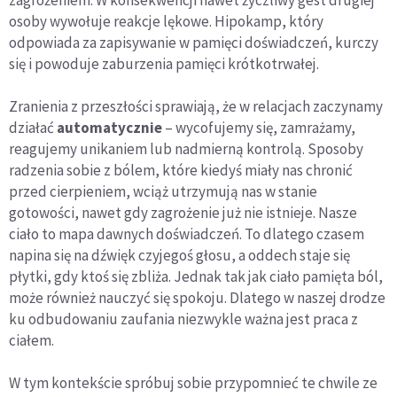
osoby wywołuje reakcje lękowe. Hipokamp, który
odpowiada za zapisywanie w pamięci doświadczeń, kurczy
się i powoduje zaburzenia pamięci krótkotrwałej.
Zranienia z przeszłości sprawiają, że w relacjach zaczynamy
działać
automatycznie
– wycofujemy się, zamrażamy,
reagujemy unikaniem lub nadmierną kontrolą. Sposoby
radzenia sobie z bólem, które kiedyś miały nas chronić
przed cierpieniem, wciąż utrzymują nas w stanie
gotowości, nawet gdy zagrożenie już nie istnieje. Nasze
ciało to mapa dawnych doświadczeń. To dlatego czasem
napina się na dźwięk czyjegoś głosu, a oddech staje się
płytki, gdy ktoś się zbliża. Jednak tak jak ciało pamięta ból,
może również nauczyć się spokoju. Dlatego w naszej drodze
ku odbudowaniu zaufania niezwykle ważna jest praca z
ciałem.
W tym kontekście spróbuj sobie przypomnieć te chwile ze