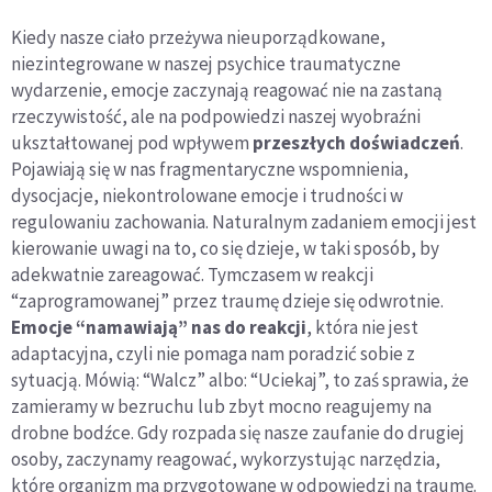
Kiedy nasze ciało przeżywa nieuporządkowane,
niezintegrowane w naszej psychice traumatyczne
wydarzenie, emocje zaczynają reagować nie na zastaną
rzeczywistość, ale na podpowiedzi naszej wyobraźni
ukształtowanej pod wpływem
przeszłych doświadczeń
.
Pojawiają się w nas fragmentaryczne wspomnienia,
dysocjacje, niekontrolowane emocje i trudności w
regulowaniu zachowania. Naturalnym zadaniem emocji jest
kierowanie uwagi na to, co się dzieje, w taki sposób, by
adekwatnie zareagować. Tymczasem w reakcji
“zaprogramowanej” przez traumę dzieje się odwrotnie.
Emocje “namawiają” nas do reakcji
, która nie jest
adaptacyjna, czyli nie pomaga nam poradzić sobie z
sytuacją. Mówią: “Walcz” albo: “Uciekaj”, to zaś sprawia, że
zamieramy w bezruchu lub zbyt mocno reagujemy na
drobne bodźce. Gdy rozpada się nasze zaufanie do drugiej
osoby, zaczynamy reagować, wykorzystując narzędzia,
które organizm ma przygotowane w odpowiedzi na traumę.