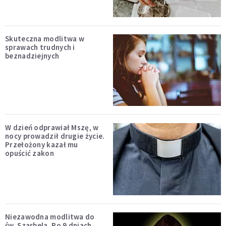
Skuteczna modlitwa w
sprawach trudnych i
beznadziejnych
W dzień odprawiał Mszę, w
nocy prowadził drugie życie.
Przełożony kazał mu
opuścić zakon
Niezawodna modlitwa do
św. Szarbela. Po 9 dniach