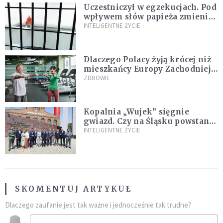
Uczestniczył w egzekucjach. Pod
wpływem słów papieża zmienił
zdanie
INTELIGENTNE ŻYCIE
Dlaczego Polacy żyją krócej niż
mieszkańcy Europy Zachodniej?
Ekspertka wskazuje główne
ZDROWIE
przyczyny
Kopalnia „Wujek” sięgnie
gwiazd. Czy na Śląsku powstanie
„Dolina Krzemowa”?
INTELIGENTNE ŻYCIE
SKOMENTUJ ARTYKUŁ
Dlaczego zaufanie jest tak ważne i jednocześnie tak trudne?