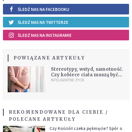
ŚLEDŹ NAS NA FACEBOOKU
ŚLEDŹ NAS NA TWITTERZE
ŚLEDŹ NAS NA INSTAGRAMIE
POWIĄZANE ARTYKUŁY
Stereotypy, wstyd, samotność.
Czy kobiece ciała muszą być
tematem tabu?
INTELIGENTNE ŻYCIE
REKOMENDOWANE DLA CIEBIE /
POLECANE ARTYKUŁY
Czy Kościół czeka pęknięcie? Spór o