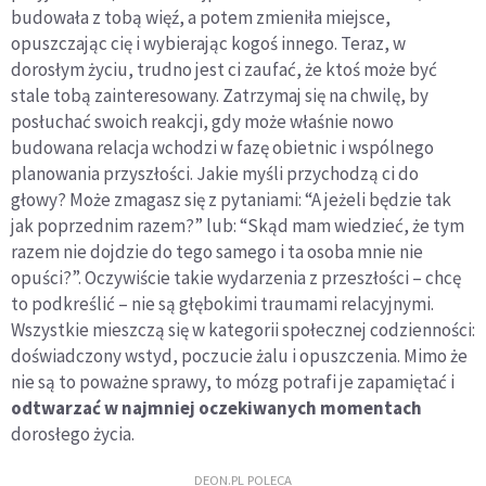
budowała z tobą więź, a potem zmieniła miejsce,
opuszczając cię i wybierając kogoś innego. Teraz, w
dorosłym życiu, trudno jest ci zaufać, że ktoś może być
stale tobą zainteresowany. Zatrzymaj się na chwilę, by
posłuchać swoich reakcji, gdy może właśnie nowo
budowana relacja wchodzi w fazę obietnic i wspólnego
planowania przyszłości. Jakie myśli przychodzą ci do
głowy? Może zmagasz się z pytaniami: “A jeżeli będzie tak
jak poprzednim razem?” lub: “Skąd mam wiedzieć, że tym
razem nie dojdzie do tego samego i ta osoba mnie nie
opuści?”. Oczywiście takie wydarzenia z przeszłości – chcę
to podkreślić – nie są głębokimi traumami relacyjnymi.
Wszystkie mieszczą się w kategorii społecznej codzienności:
doświadczony wstyd, poczucie żalu i opuszczenia. Mimo że
nie są to poważne sprawy, to mózg potrafi je zapamiętać i
odtwarzać w najmniej oczekiwanych momentach
dorosłego życia.
DEON.PL POLECA