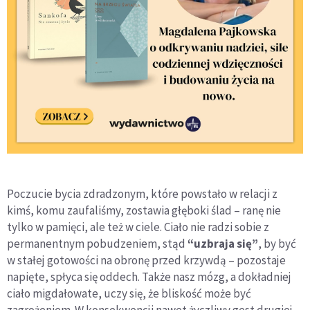
Poczucie bycia zdradzonym, które powstało w relacji z
kimś, komu zaufaliśmy, zostawia głęboki ślad – ranę nie
tylko w pamięci, ale też w ciele. Ciało nie radzi sobie z
permanentnym pobudzeniem, stąd
“uzbraja się”
, by być
w stałej gotowości na obronę przed krzywdą – pozostaje
napięte, spłyca się oddech. Także nasz mózg, a dokładniej
ciało migdałowate, uczy się, że bliskość może być
zagrożeniem. W konsekwencji nawet życzliwy gest drugiej