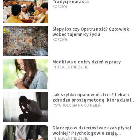
Tradycję narasta
KOŚCIÓŁ
Ślepy los czy Opatrzność? Człowiek
wobec tajemnicy życia
KOŚCIÓŁ
Modlitwa o dobry dzień w pracy
INTELIGENTNE ŻYCIE
Jak szybko opanować stres? Lekarz
zdradza prostą metodę, która działa
od razu
PSYCHOLOGIA NA CO DZIEŃ
Dlaczego w dzieciństwie czas płynął
wolniej? Psychologowie znają
odpowiedź
INTELIGENTNE ŻYCIE