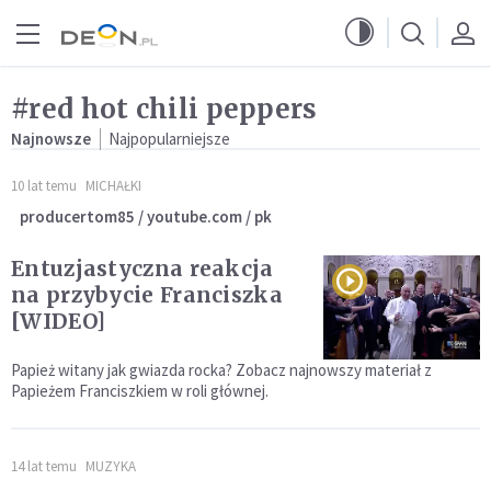
Przejdź do menu głównego
Przejdź do treści
#red hot chili peppers
Najnowsze
Najpopularniejsze
10 lat temu
MICHAŁKI
producertom85 / youtube.com / pk
Entuzjastyczna reakcja
na przybycie Franciszka
[WIDEO]
Papież witany jak gwiazda rocka? Zobacz najnowszy materiał z
Papieżem Franciszkiem w roli głównej.
14 lat temu
MUZYKA