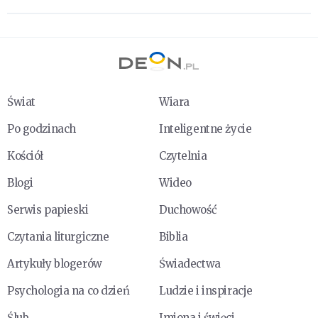
Świat
Wiara
Po godzinach
Inteligentne życie
Kościół
Czytelnia
Blogi
Wideo
Serwis papieski
Duchowość
Czytania liturgiczne
Biblia
Artykuły blogerów
Świadectwa
Psychologia na co dzień
Ludzie i inspiracje
Ślub
Imiona i święci