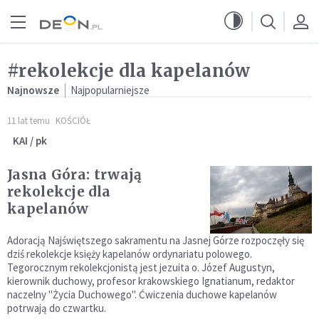
Przejdź do menu głównego
Przejdź do treści
#rekolekcje dla kapelanów
Najnowsze
Najpopularniejsze
11 lat temu
KOŚCIÓŁ
KAI / pk
Jasna Góra: trwają
rekolekcje dla
kapelanów
Adoracją Najświętszego sakramentu na Jasnej Górze rozpoczęły się
dziś rekolekcje księży kapelanów ordynariatu polowego.
Tegorocznym rekolekcjonistą jest jezuita o. Józef Augustyn,
kierownik duchowy, profesor krakowskiego Ignatianum, redaktor
naczelny "Życia Duchowego". Ćwiczenia duchowe kapelanów
potrwają do czwartku.