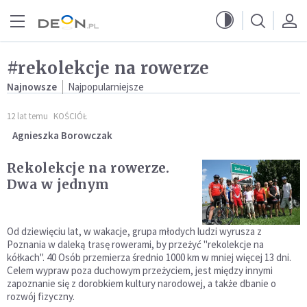
Przejdź do menu głównego
Przejdź do treści
#rekolekcje na rowerze
Najnowsze
Najpopularniejsze
12 lat temu
KOŚCIÓŁ
Agnieszka Borowczak
Rekolekcje na rowerze.
Dwa w jednym
Od dziewięciu lat, w wakacje, grupa młodych ludzi wyrusza z
Poznania w daleką trasę rowerami, by przeżyć "rekolekcje na
kółkach". 40 Osób przemierza średnio 1000 km w mniej więcej 13 dni.
Celem wypraw poza duchowym przeżyciem, jest między innymi
zapoznanie się z dorobkiem kultury narodowej, a także dbanie o
rozwój fizyczny.