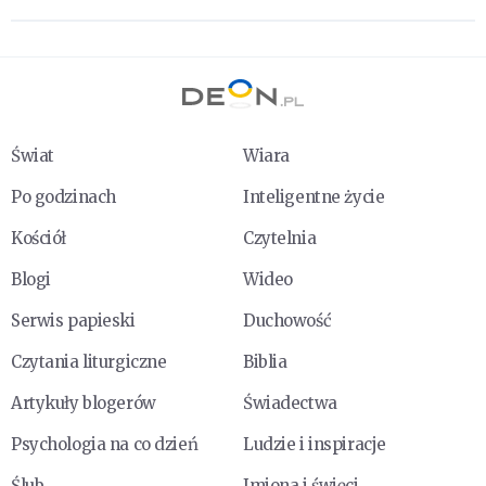
Świat
Wiara
Po godzinach
Inteligentne życie
Kościół
Czytelnia
Blogi
Wideo
Serwis papieski
Duchowość
Czytania liturgiczne
Biblia
Artykuły blogerów
Świadectwa
Psychologia na co dzień
Ludzie i inspiracje
Ślub
Imiona i święci