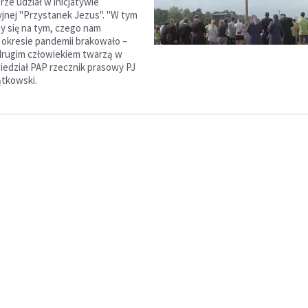
rze udział w inicjatywie
jnej "Przystanek Jezus". "W tym
y się na tym, czego nam
okresie pandemii brakowało –
drugim człowiekiem twarzą w
iedział PAP rzecznik prasowy PJ
ątkowski.