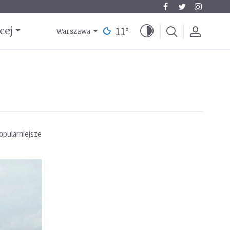
11
°
cej
Warszawa
opularniejsze