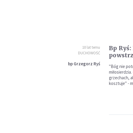
Bp Ryś:
10 lat temu
DUCHOWOŚĆ
powstrz
bp Grzegorz Ryś
"Bóg nie pot
miłosierdzia.
grzechach, a
kosztuje" - 