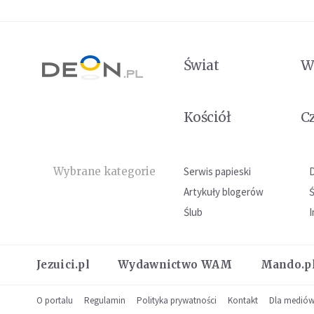
Świat
W
Kościół
C
Wybrane kategorie
Serwis papieski
Artykuły blogerów
Ślub
I
Jezuici.pl
Wydawnictwo WAM
Mando.p
O portalu
Regulamin
Polityka prywatności
Kontakt
Dla medió