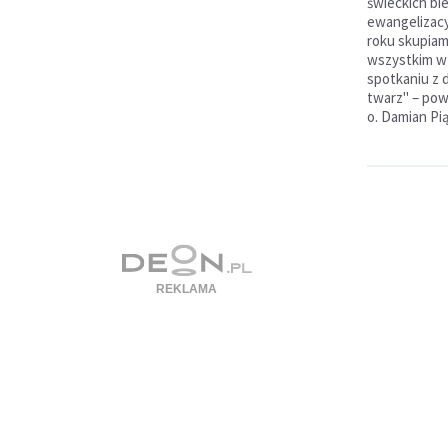
świeckich bie
ewangelizacy
roku skupiam
wszystkim w 
spotkaniu z 
twarz" – pow
o. Damian Pi