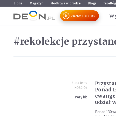
Przejdź do menu głównego
Przejdź do treści
Biblia
Magazyn
Modlitwa w drodze
Blogi
faceBó
Wy
Radio DEON
#rekolekcje przystan
Przysta
4 lata temu
KOŚCIÓŁ
Ponad 1
ewangel
PAP/ kb
udział 
Ponad 130 w