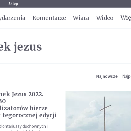
g
Sklep
Wię
darzenia
Komentarze
Wiara
Wideo
ek jezus
Najnowsze
Najp
nek Jezus 2022.
30
izatorów bierze
w tegorocznej edycji
olontariuszy duchownych i