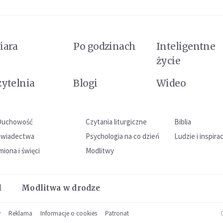
iara
Po godzinach
Inteligentne
życie
zytelnia
Blogi
Wideo
Duchowość
Czytania liturgiczne
Biblia
Świadectwa
Psychologia na co dzień
Ludzie i inspira
miona i święci
Modlitwy
l
Modlitwa w drodze
w
Reklama
Informacje o cookies
Patronat