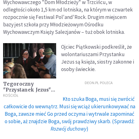
Wychowawczego "Dom Młodzieży" w Trzcińcu, w
odległości około 1,5 km od lotniska, na którym w czwartek
rozpocznie się Festiwal Pol'and'Rock. Drugim miejscem
bazy jest szkoła przy Młodzieżowym Ośrodku
Wychowawczym Księży Salezjanów – tuż obok lotniska.
Ojciec Piątkowski podkreślił, że
wolontariuszami Przystanku
Jezus są księża, siostry zakonne i
osoby świeckie.
DEON.PL POLECA
Tegoroczny
"Przystanek Jezus"
odbędzie się w
KOŚCIÓŁ
Kto szuka Boga, musi się zwrócić
Czaplinku. Zapisy
całkowicie do wewnątrz. Musi się wciąż ukierunkowywać na
do 10 lipca
Boga, zawsze mieć Go przed oczyma i wytrwale zapominać
o sobie, aż znajdzie Boga, swój prawdziwy skarb. (Sprawdź:
Rozwój duchowy
)