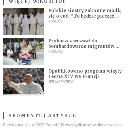
WIĘCEJ W:
KOŚCIÓŁ
Polskie siostry zakonne modlą
się o cud. "To będzie pieczęć
Pana Boga dla naszej wiary"
KOŚCIÓŁ
Proboszcz wezwał do
bombardowania migrantów.
"Masowy ogień przeciwko
KOŚCIÓŁ
najeźdźcom!"
Opublikowano program wizyty
Leona XIV we Francji
SERWIS PAPIESKI
SKOMENTUJ ARTYKUŁ
Przystanek Jezus 2022. Ponad 130 ewangelizatorów bierze udział w