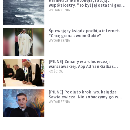
Karmelitanka utonęła, ratując
współsiostry. "To był jej ostatni gest
miłości"
WYDARZENIA
Śpiewający ksiądz podbija internet.
"Chcę go na swoim ślubie"
WYDARZENIA
[PILNE] Zmiany w archidiecezji
warszawskiej. Abp Adrian Galbas
wręczył dekrety nowym proboszczom
KOŚCIÓŁ
[PILNE] Podjęto kroki ws. księdza
Sawielewicza. Nie zobaczymy go w
mediach
WYDARZENIA