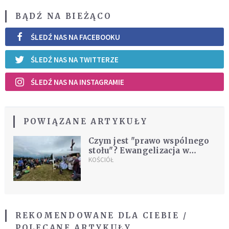
BĄDŹ NA BIEŻĄCO
ŚLEDŹ NAS NA FACEBOOKU
ŚLEDŹ NAS NA TWITTERZE
ŚLEDŹ NAS NA INSTAGRAMIE
POWIĄZANE ARTYKUŁY
Czym jest "prawo wspólnego
stołu"? Ewangelizacja w
Beskidach trwa
KOŚCIÓŁ
REKOMENDOWANE DLA CIEBIE /
POLECANE ARTYKUŁY