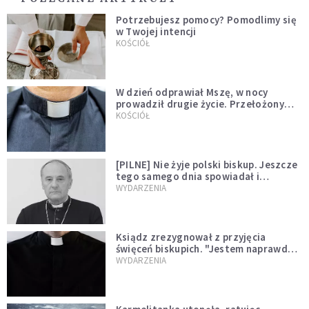
Potrzebujesz pomocy? Pomodlimy się
w Twojej intencji
KOŚCIÓŁ
W dzień odprawiał Mszę, w nocy
prowadził drugie życie. Przełożony
kazał mu opuścić zakon
KOŚCIÓŁ
[PILNE] Nie żyje polski biskup. Jeszcze
tego samego dnia spowiadał i
sprawował Mszę świętą
WYDARZENIA
Ksiądz zrezygnował z przyjęcia
święceń biskupich. "Jestem naprawdę
niegodny"
WYDARZENIA