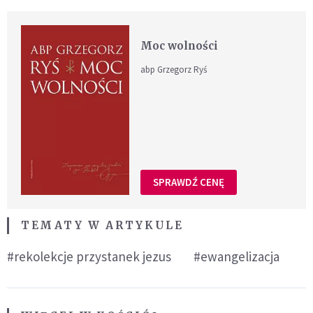
Moc wolności
abp Grzegorz Ryś
SPRAWDŹ CENĘ
TEMATY W ARTYKULE
#rekolekcje przystanek jezus
#ewangelizacja