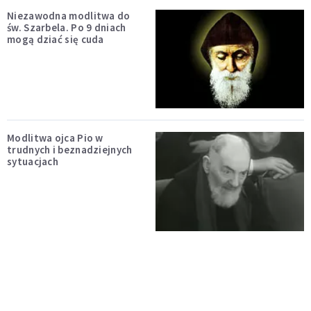
Niezawodna modlitwa do
św. Szarbela. Po 9 dniach
mogą dziać się cuda
Modlitwa ojca Pio w
trudnych i beznadziejnych
sytuacjach