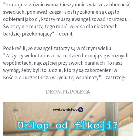
"Grupa jest zróżnicowana. Cieszy mnie zwłaszcza obecność
świeckich, ponieważ księża i siostry zakonne są często
odbierani jako ci, którzy muszą ewangelizować +z urzędu+.
Świeccy nie muszą tego robić, więc są dla niektórych
bardziej przekonujący" – ocenił.
Podkreślił, że ewangelizatorzy są w różnym wieku.
"Wszyscy wolontariusze na co dzień formują się w różnych
wspólnotach, najczęściej przy swoich parafiach. To nasz
wymóg, żeby byli to ludzie, którzy są zakorzenieni w
Kościele i uczestniczą w życiu tej wspólnoty" – zastrzegł.
DEON.PL POLECA