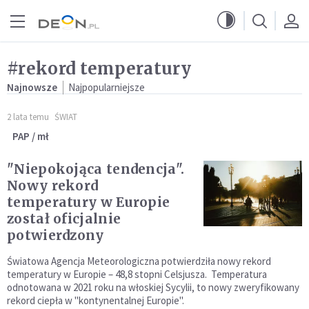
Przejdź do menu głównego
Przejdź do treści
#rekord temperatury
Najnowsze
Najpopularniejsze
2 lata temu
ŚWIAT
PAP / mł
"Niepokojąca tendencja".
Nowy rekord
temperatury w Europie
został oficjalnie
potwierdzony
Światowa Agencja Meteorologiczna potwierdziła nowy rekord
temperatury w Europie – 48,8 stopni Celsjusza. Temperatura
odnotowana w 2021 roku na włoskiej Sycylii, to nowy zweryfikowany
rekord ciepła w "kontynentalnej Europie".