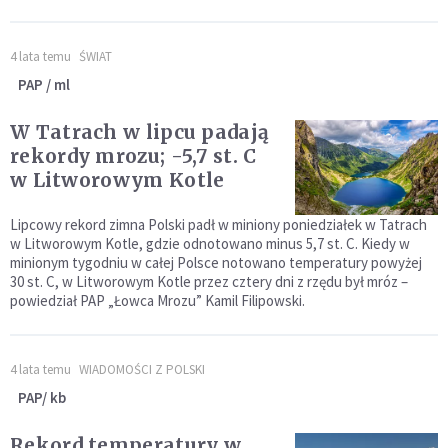
4 lata temu
ŚWIAT
PAP / ml
W Tatrach w lipcu padają
rekordy mrozu; -5,7 st. C
w Litworowym Kotle
Lipcowy rekord zimna Polski padł w miniony poniedziałek w Tatrach
w Litworowym Kotle, gdzie odnotowano minus 5,7 st. C. Kiedy w
minionym tygodniu w całej Polsce notowano temperatury powyżej
30 st. C, w Litworowym Kotle przez cztery dni z rzędu był mróz –
powiedział PAP „Łowca Mrozu” Kamil Filipowski.
4 lata temu
WIADOMOŚCI Z POLSKI
PAP/ kb
Rekord temperatury w