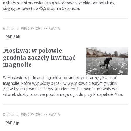
najbliższe dni przewiduje się rekordowo wysokie temperatury,
sięgające nawet do 45,5 stopnia Celsjusza.
6 lat temu
WIADOMOŚCI ZE ŚWIATA
PAP / kk
Moskwa: w połowie
grudnia zaczęły kwitnąć
magnolie
W Moskwie w jednym z ogrodów botanicznych zaczęły kwitnąć
magnolie, które wypuściły pączki w wyjątkowo ciepłym grudniu.
Zakwitły też prymulki, forsycje i ciemierniki - poinformowały we
wtorek służby prasowe popularnego ogrodu przy Prospekcie Mira.
8 lat temu
WIADOMOŚCI ZE ŚWIATA
PAP / jp