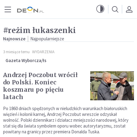
Przejdź do menu głównego
Przejdź do treści
#reżim łukaszenki
Najnowsze
Najpopularniejsze
3 miesiące temu
WYDARZENIA
Gazeta Wyborcza/łs
Andrzej Poczobut wrócił
do Polski. Koniec
koszmaru po pięciu
latach
Po 1860 dniach spędzonych w nieludzkich warunkach białoruskich
więzień i kolonii karnej, Andrzej Poczobut wreszcie odzyskał
wolność. Polski dziennikarz i działacz mniejszości narodowej, który
stał się dla świata symbolem oporu wobec autorytaryzmu, został
powitany na granicy przez premiera Donalda Tuska.