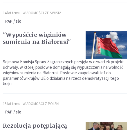
14 lat temu
WIADOMOŚCI ZE ŚWIATA
PAP / slo
"Wypuśćcie więźniów
sumienia na Białorusi"
Sejmowa Komisja Spraw Zagranicznych przyjęła w czwartek projekt
uchwały, w której posłowie domagają się wypuszczenia na wolność
więźniów sumienia na Białorusi. Posłowie zaapelowali też do
parlamentów krajów UE o działania na rzecz demokratyzacji tego
kraju.
15 lat temu
WIADOMOŚCI Z POLSKI
PAP / slo
Rezolucja potępiającą