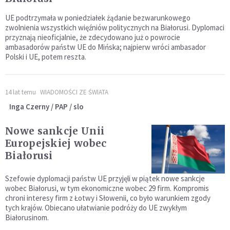
UE podtrzymała w poniedziałek żądanie bezwarunkowego
zwolnienia wszystkich więźniów politycznych na Białorusi. Dyplomaci
przyznają nieoficjalnie, że zdecydowano już o powrocie
ambasadorów państw UE do Mińska; najpierw wróci ambasador
Polski i UE, potem reszta.
14 lat temu
WIADOMOŚCI ZE ŚWIATA
Inga Czerny / PAP / slo
Nowe sankcje Unii
Europejskiej wobec
Białorusi
Szefowie dyplomacji państw UE przyjęli w piątek nowe sankcje
wobec Białorusi, w tym ekonomiczne wobec 29 firm. Kompromis
chroni interesy firm z Łotwy i Słowenii, co było warunkiem zgody
tych krajów. Obiecano ułatwianie podróży do UE zwykłym
Białorusinom.