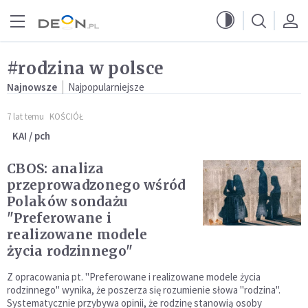
Przejdź do menu głównego
Przejdź do treści
#rodzina w polsce
Najnowsze
Najpopularniejsze
7 lat temu
KOŚCIÓŁ
KAI / pch
CBOS: analiza
przeprowadzonego wśród
Polaków sondażu
"Preferowane i
realizowane modele
życia rodzinnego"
Z opracowania pt. "Preferowane i realizowane modele życia
rodzinnego" wynika, że poszerza się rozumienie słowa "rodzina".
Systematycznie przybywa opinii, że rodzinę stanowią osoby