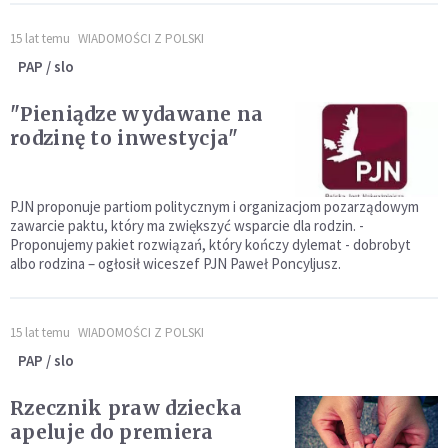
15 lat temu
WIADOMOŚCI Z POLSKI
PAP / slo
"Pieniądze wydawane na
rodzinę to inwestycja"
PJN proponuje partiom politycznym i organizacjom pozarządowym
zawarcie paktu, który ma zwiększyć wsparcie dla rodzin. -
Proponujemy pakiet rozwiązań, który kończy dylemat - dobrobyt
albo rodzina – ogłosił wiceszef PJN Paweł Poncyljusz.
15 lat temu
WIADOMOŚCI Z POLSKI
PAP / slo
Rzecznik praw dziecka
apeluje do premiera