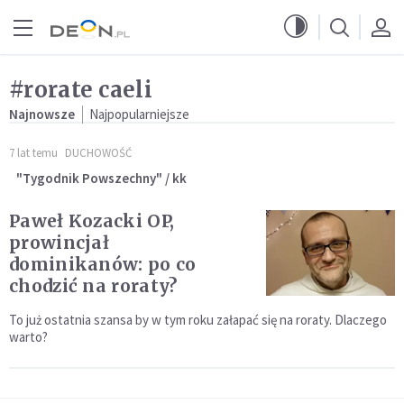
Przejdź do menu głównego
Przejdź do treści
#rorate caeli
Najnowsze
Najpopularniejsze
7 lat temu
DUCHOWOŚĆ
"Tygodnik Powszechny" / kk
Paweł Kozacki OP,
prowincjał
dominikanów: po co
chodzić na roraty?
To już ostatnia szansa by w tym roku załapać się na roraty. Dlaczego
warto?