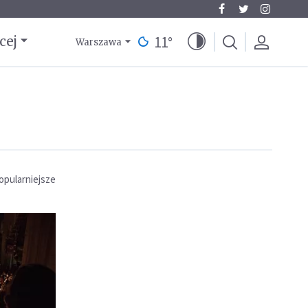
11
°
cej
Warszawa
opularniejsze