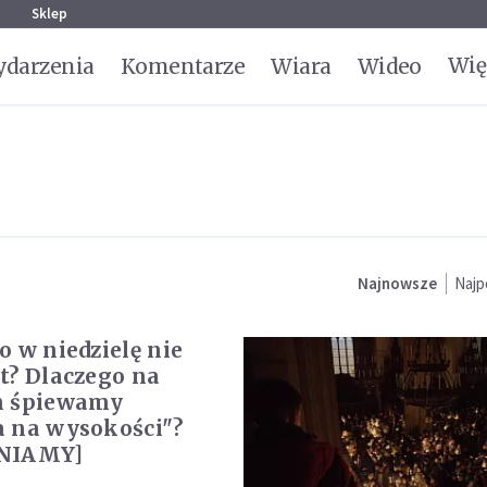
g
Sklep
Wię
darzenia
Komentarze
Wiara
Wideo
Najnowsze
Najp
o w niedzielę nie
t? Dlaczego na
h śpiewamy
 na wysokości"?
NIAMY]