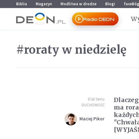
Przejdź do menu głównego
Przejdź do treści
Biblia
Magazyn
Modlitwa w drodze
Blogi
faceBó
Wy
Radio DEON
#roraty w niedzielę
Dlaczeg
8 lat temu
DUCHOWOŚĆ
ma rora
każdyc
Maciej Pikor
"Chwała
[WYJAŚ