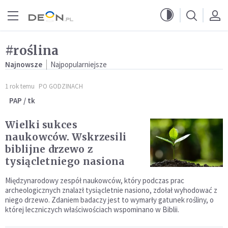
Przejdź do menu głównego
Przejdź do treści
#roślina
Najnowsze
Najpopularniejsze
1 rok temu
PO GODZINACH
PAP / tk
Wielki sukces
naukowców. Wskrzesili
biblijne drzewo z
tysiącletniego nasiona
Międzynarodowy zespół naukowców, który podczas prac
archeologicznych znalazł tysiącletnie nasiono, zdołał wyhodować z
niego drzewo. Zdaniem badaczy jest to wymarły gatunek rośliny, o
której leczniczych właściwościach wspominano w Biblii.