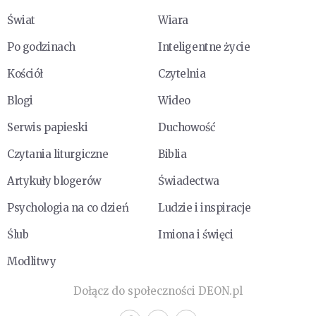
Świat
Wiara
Po godzinach
Inteligentne życie
Kościół
Czytelnia
Blogi
Wideo
Serwis papieski
Duchowość
Czytania liturgiczne
Biblia
Artykuły blogerów
Świadectwa
Psychologia na co dzień
Ludzie i inspiracje
Ślub
Imiona i święci
Modlitwy
Dołącz do społeczności DEON.pl