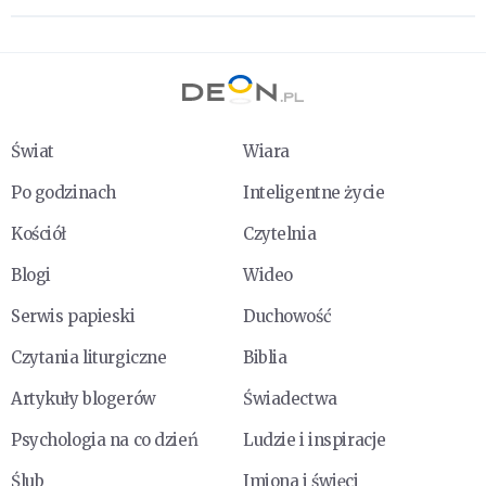
Świat
Wiara
Po godzinach
Inteligentne życie
Kościół
Czytelnia
Blogi
Wideo
Serwis papieski
Duchowość
Czytania liturgiczne
Biblia
Artykuły blogerów
Świadectwa
Psychologia na co dzień
Ludzie i inspiracje
Ślub
Imiona i święci