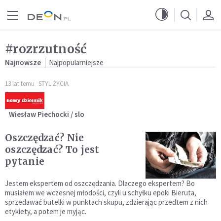
Przejdź do menu głównego
Przejdź do treści
#rozrzutność
Najnowsze
Najpopularniejsze
13 lat temu
STYL ŻYCIA
Wiesław Piechocki / slo
Oszczędzać? Nie
oszczędzać? To jest
pytanie
Jestem ekspertem od oszczędzania. Dlaczego ekspertem? Bo
musiałem we wczesnej młodości, czyli u schyłku epoki Bieruta,
sprzedawać butelki w punktach skupu, zdzierając przedtem z nich
etykiety, a potem je myjąc.