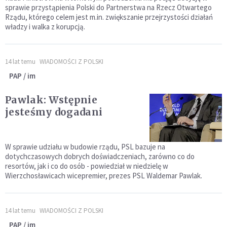
sprawie przystąpienia Polski do Partnerstwa na Rzecz Otwartego
Rządu, którego celem jest m.in. zwiększanie przejrzystości działań
władzy i walka z korupcją.
14 lat temu
WIADOMOŚCI Z POLSKI
PAP / im
Pawlak: Wstępnie
jesteśmy dogadani
W sprawie udziału w budowie rządu, PSL bazuje na
dotychczasowych dobrych doświadczeniach, zarówno co do
resortów, jak i co do osób - powiedział w niedzielę w
Wierzchosławicach wicepremier, prezes PSL Waldemar Pawlak.
14 lat temu
WIADOMOŚCI Z POLSKI
PAP / im