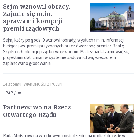
Sejm wznowił obrady.
Zajmie się m.in.
sprawami korupcji i
premii rządowych
Sejm, który po godz. 9 wznowił obrady, wysłucha m.in. informacji
bieżącej ws. premii przyznanych przez ówczesną premier Beatę
Szydło członkom jej rządu i wojewodom. Ma też nadal zajmować się
projektami dot. zmian w systemie sądownictwa, wieczorem
zaplanowano głosowania.
14 lat temu
WIADOMOŚCI Z POLSKI
PAP / im
Partnerstwo na Rzecz
Otwartego Rządu
Rada Ministrów na wtorkowym posiedzeniu ma podjąć decyzję w