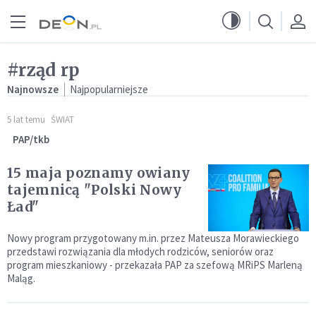
Przejdź do menu głównego
Przejdź do treści
#rząd rp
Najnowsze
Najpopularniejsze
5 lat temu
ŚWIAT
PAP/tkb
15 maja poznamy owiany
tajemnicą "Polski Nowy
Ład"
Nowy program przygotowany m.in. przez Mateusza Morawieckiego
przedstawi rozwiązania dla młodych rodziców, seniorów oraz
program mieszkaniowy - przekazała PAP za szefową MRiPS Marleną
Maląg.