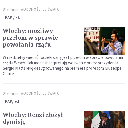
8 lat temu
WIADOMOŚCI ZE ŚWIATA
PAP / kk
Włochy: możliwy
przełom w sprawie
powołania rządu
W niedzielny wieczór oczekiwany jest przełom w sprawie powołania
rządu Włoch. Tak media interpretują wezwanie przez prezydenta
Sergio Mattarellę desygnowanego na premiera profesora Giuseppe
Conte.
9 lat temu
WIADOMOŚCI ZE ŚWIATA
PAP/ ed
Włochy: Renzi złożył
dymisję