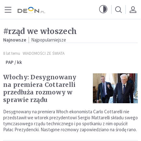
Przejdź do menu głównego
Przejdź do treści
#rząd we włoszech
Najnowsze
Najpopularniejsze
8 lat temu
WIADOMOŚCI ZE ŚWIATA
PAP / kk
Włochy: Desygnowany
na premiera Cottarelli
przedłuża rozmowy w
sprawie rządu
Desygnowany na premiera Włoch ekonomista Carlo Cottarelli nie
przedstawił we wtorek prezydentowi Sergio Mattarelli składu swego
tymczasowego rządu technicznego i po spotkaniu z nim opuścił
Pałac Prezydencki. Następne rozmowy zapowiedziano na środę rano.