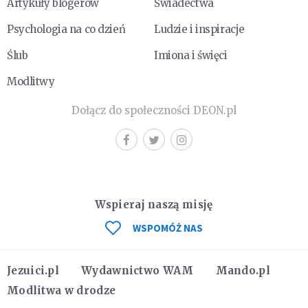
Artykuły blogerów
Świadectwa
Psychologia na co dzień
Ludzie i inspiracje
Ślub
Imiona i święci
Modlitwy
Dołącz do społeczności DEON.pl
Wspieraj naszą misję
WSPOMÓŻ NAS
Jezuici.pl
Wydawnictwo WAM
Mando.pl
Modlitwa w drodze