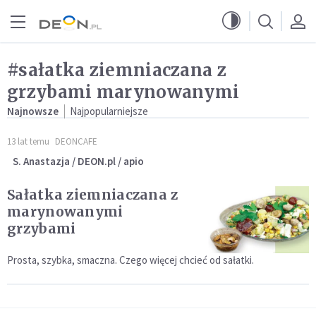
Przejdź do menu głównego
Przejdź do treści
#sałatka ziemniaczana z
grzybami marynowanymi
Najnowsze
Najpopularniejsze
13 lat temu
DEONCAFE
S. Anastazja / DEON.pl / apio
Sałatka ziemniaczana z
marynowanymi
grzybami
Prosta, szybka, smaczna. Czego więcej chcieć od sałatki.