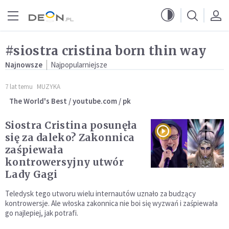
Przejdź do menu głównego
Przejdź do treści
#siostra cristina born thin way
Najnowsze
Najpopularniejsze
7 lat temu
MUZYKA
The World's Best / youtube.com / pk
Siostra Cristina posunęła
się za daleko? Zakonnica
zaśpiewała
kontrowersyjny utwór
Lady Gagi
Teledysk tego utworu wielu internautów uznało za budzący
kontrowersje. Ale włoska zakonnica nie boi się wyzwań i zaśpiewała
go najlepiej, jak potrafi.